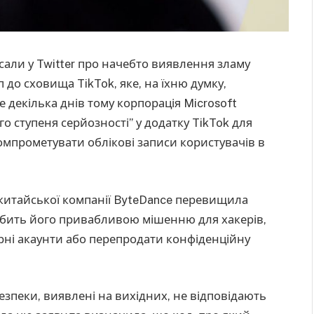
исали у Twitter про начебто виявлення зламу
до сховища TikTok, яке, на їхню думку,
е декілька днів тому корпорація Microsoft
о ступеня серйозності” у додатку TikTok для
омпрометувати облікові записи користувачів в
ід китайської компанії ByteDance перевищила
робить його привабливою мішенню для хакерів,
рні акаунти або перепродати конфіденційну
езпеки, виявлені на вихідних, не відповідають