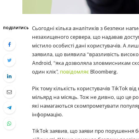
Сьогодні кілька аналітиків з безпеки нап
ПОДІЛИТИСЬ
незахищеного сервера, що надавав доступ 
містило особисті дані користувачів. А лиш
заявила, що виявила “вразливість високог
Android, “яка дозволяла зловмисникам ск
один клік”,
повідомляє
Bloomberg.
Рік тому кількість користувачів TikTok в
мільярд на місяць. Тож не дивно, що це 
які намагаються скомпрометувати популя
інформацію.
TikTok заявив, що заяви про порушення б