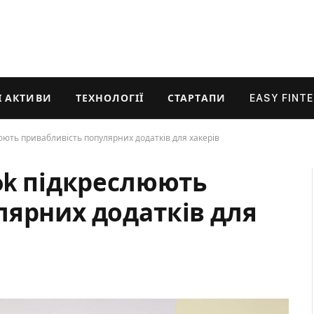
 АКТИВИ
ТЕХНОЛОГІЇ
СТАРТАПИ
EASY FINT
юють привабливість популярних додатків для хакерів
ok підкреслюють
лярних додатків для