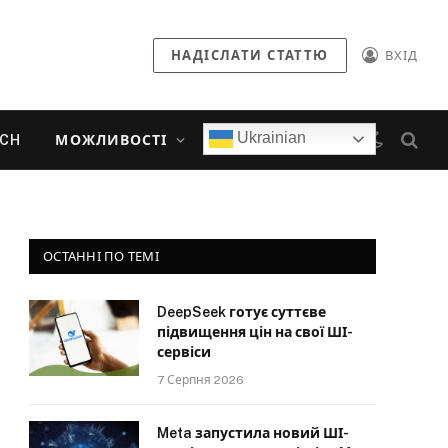
НАДІСЛАТИ СТАТТЮ
ВХІД
Ukrainian
ECH
МОЖЛИВОСТІ
ОСТАННІ ПО ТЕМІ
DeepSeek готує суттєве
підвищення цін на свої ШІ-
сервіси
7 Серпня 2026
Meta запустила новий ШІ-