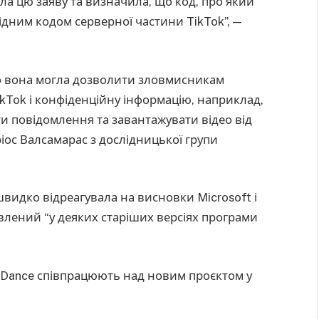
ла цю заяву та визначила, що код, про який
ідним кодом серверної частини TikTok”, —
то вона могла дозволити зловмисникам
ikTok і конфіденційну інформацію, наприклад,
и повідомлення та завантажувати відео від
ріос Валсамарас з дослідницької групи
видко відреагувала на висновки Microsoft і
влений “у деяких старіших версіях програми
yteDance співпрацюють над новим проєктом у