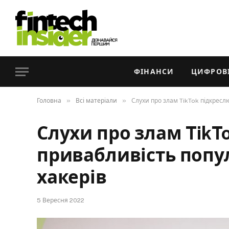
ФІНАНСИ
ЦИФРОВІ
»
»
Головна
Всі матеріали
Слухи про злам TikTok підкресл
Слухи про злам TikT
привабливість попу
хакерів
5 Вересня 2022