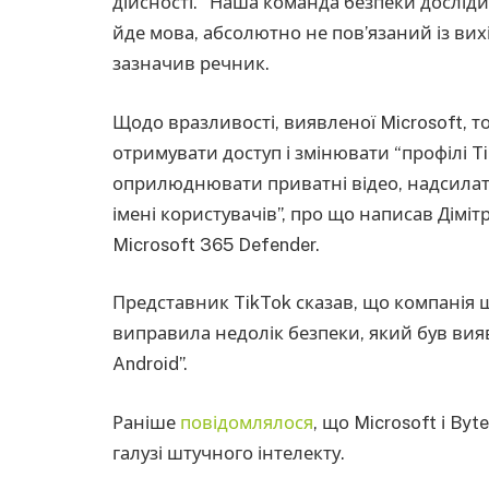
дійсності. “Наша команда безпеки досліди
йде мова, абсолютно не пов’язаний із вих
зазначив речник.
Щодо вразливості, виявленої Microsoft, 
отримувати доступ і змінювати “профілі T
оприлюднювати приватні відео, надсилат
імені користувачів”, про що написав Діміт
Microsoft 365 Defender.
Представник TikTok сказав, що компанія ш
виправила недолік безпеки, який був вия
Android”.
Раніше
повідомлялося
, що Microsoft і B
галузі штучного інтелекту.