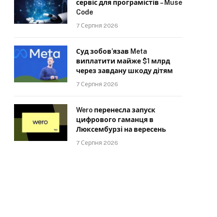
сервіс для програмістів – Muse
Code
7 Серпня 2026
Суд зобов’язав Meta
виплатити майже $1 млрд
через завдану шкоду дітям
7 Серпня 2026
Wero перенесла запуск
цифрового гаманця в
Люксембурзі на вересень
7 Серпня 2026