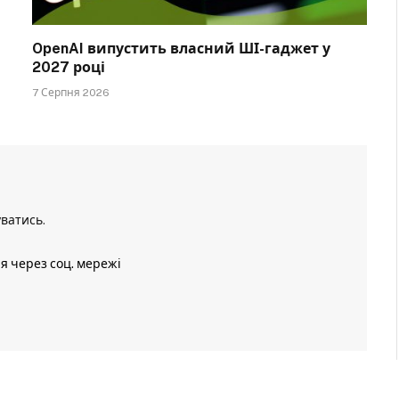
OpenAI випустить власний ШІ-гаджет у
2027 році
7 Серпня 2026
уватись
.
ія через соц. мережі