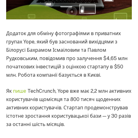
Додаток для обміну фотографіями в приватних
групах Yope, який був заснований вихідцями з
Білорусі Бахрамом Ісмаїловим та Павлом
Рудковським, повідомив про залучення $4,65 млн
початкових інвестицій з оцінкою стартапу в $50
млн. Робота компанії базується в Києві.
Як
пише
TechCrunch, Yope вже має 2,2 млн активних
користувачів щомісяця та 800 тисяч щоденних
активних користувачів. Стартап продемонстрував
істотне зростання користувацької бази — у 30 разів
за останні шість місяців.