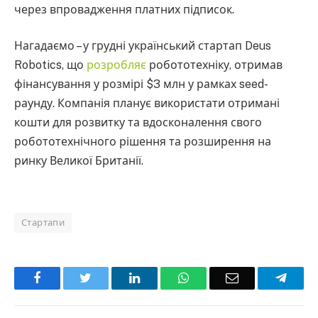
через впровадження платних підписок.
Нагадаємо – у грудні український стартап Deus
Robotics, що
розробляє
робототехніку, отримав
фінансування у розмірі $3 млн у рамках seed-
раунду. Компанія планує використати отримані
кошти для розвитку та вдосконалення свого
робототехнічного рішення та розширення на
ринку Великої Британії.
Стартапи
Facebook
Twitter
LinkedIn
WhatsApp
Email
Teleg