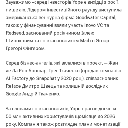
Зауважимо – серед інвесторів Yope є вихідці з росії,
пише ain. Лідером інвестиційного раунду виступила
американська венчурна фірма Goodwater Capital,
також у фінансуванні взяли участь Inovo VC та
Redseed, заснований росіянином Іллею
Широковим та співзасновником Mail.ru Group
Грегорі Фінгером.
Серед бізнес-ангелів, які вклалися в проєкт, — Жан
де Ла Рошброшар, Грег Ткаченко (продав компанію
AI Factory до Snapchat у 2020 році), співзасновник
Reface Дмитро Швець та колишній дослідник
Google Андрій Ткаченко.
За словами співзасновників, Yope прагне досягти
50 млн активних користувачів щомісяця до 2026
року. Компанія також розглядає плани монетизації