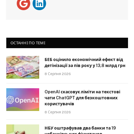
ОСТАННІ ПО ТЕМІ
БЕБ оцінило економічний ефект від
детінізації за пів року у 13,8 млрд грн
8 Серпня 2026
OpenAI скасовує ліміти на текстові
чати ChatGPT для безкоштовних
користувачів
8 Серпня 2026
НБУ оштрафував два банки та 19
небанківських фінустанов