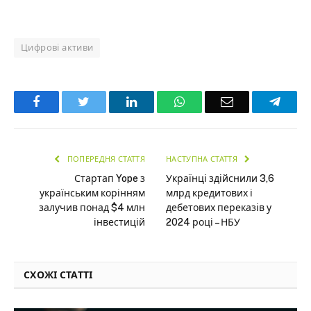
Цифрові активи
Facebook
Twitter
LinkedIn
WhatsApp
Email
Teleg
ПОПЕРЕДНЯ СТАТТЯ
НАСТУПНА СТАТТЯ
Стартап Yope з
Українці здійснили 3,6
українським корінням
млрд кредитових і
залучив понад $4 млн
дебетових переказів у
інвестицій
2024 році – НБУ
СХОЖІ СТАТТІ