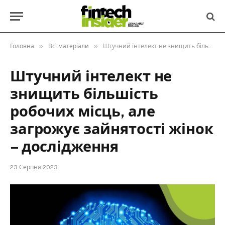
»
»
Головна
Всі матеріали
Штучний інтелект не знищить більшість робочих місць, але загрожує зайнятості жінок – дослідження
Штучний інтелект не
знищить більшість
робочих місць, але
загрожує зайнятості жінок
– дослідження
23 Серпня 2023