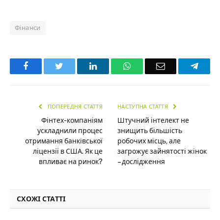
Фінанси
Facebook
Twitter
LinkedIn
WhatsApp
Email
Teleg
ПОПЕРЕДНЯ СТАТТЯ
НАСТУПНА СТАТТЯ
Фінтех-компаніям
Штучний інтелект не
ускладнили процес
знищить більшість
отримання банківської
робочих місць, але
ліцензії в США. Як це
загрожує зайнятості жінок
впливає на ринок?
– дослідження
СХОЖІ СТАТТІ