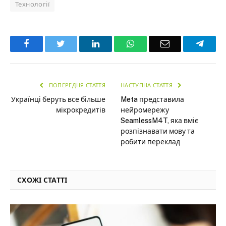
Технології
Facebook
Twitter
LinkedIn
WhatsApp
Email
Teleg
ПОПЕРЕДНЯ СТАТТЯ
НАСТУПНА СТАТТЯ
Українці беруть все більше
Meta представила
мікрокредитів
нейромережу
SeamlessM4T, яка вміє
розпізнавати мову та
робити переклад
СХОЖІ СТАТТІ