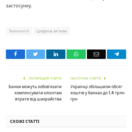
застосунку.
Технології
Цифрові активи
Facebook
Twitter
LinkedIn
WhatsApp
Email
Teleg
ПОПЕРЕДНЯ СТАТТЯ
НАСТУПНА СТАТТЯ
Банки можуть зобов’язати
Українці збільшили обсяг
компенсувати клієнтам
коштів у банках до 1,4 трлн
втрати від шахрайства
грн
СХОЖІ СТАТТІ