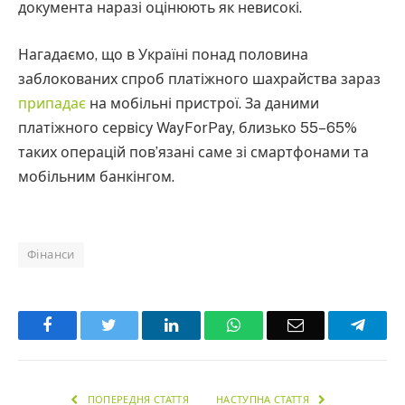
документа наразі оцінюють як невисокі.
Нагадаємо, що в Україні понад половина
заблокованих спроб платіжного шахрайства зараз
припадає
на мобільні пристрої. За даними
платіжного сервісу WayForPay, близько 55–65%
таких операцій пов’язані саме зі смартфонами та
мобільним банкінгом.
Фінанси
Facebook
Twitter
LinkedIn
WhatsApp
Email
Teleg
ПОПЕРЕДНЯ СТАТТЯ
НАСТУПНА СТАТТЯ