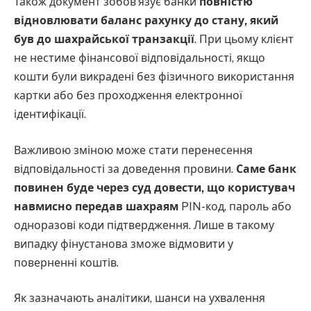
Також документ зобов’язує банки
повністю
відновлювати баланс рахунку до стану, який
був до шахрайської транзакції
. При цьому клієнт
не нестиме фінансової відповідальності, якщо
кошти були викрадені без фізичного використання
картки або без проходження електронної
ідентифікації.
Важливою зміною може стати перенесення
відповідальності за доведення провини.
Саме банк
повинен буде через суд довести, що користувач
навмисно передав шахраям
PIN-код, пароль або
одноразові коди підтвердження. Лише в такому
випадку фінустанова зможе відмовити у
поверненні коштів.
Як зазначають аналітики, шанси на ухвалення