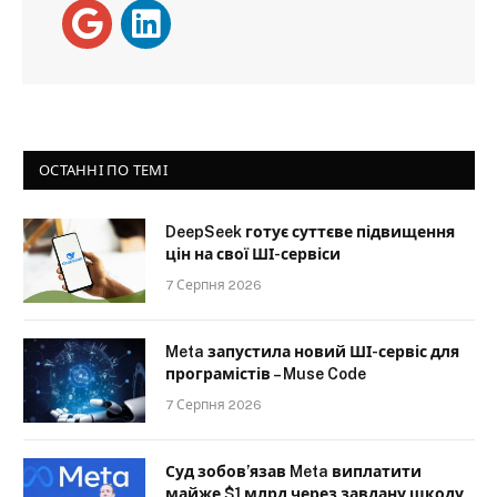
ОСТАННІ ПО ТЕМІ
DeepSeek готує суттєве підвищення
цін на свої ШІ-сервіси
7 Серпня 2026
Meta запустила новий ШІ-сервіс для
програмістів – Muse Code
7 Серпня 2026
Суд зобов’язав Meta виплатити
майже $1 млрд через завдану шкоду