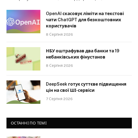
OpenAI скасовує ліміти на текстові
чати ChatGPT для безкоштовних
користувачів
8 Серпня 2026
НБУ оштрафував два банки та 19
небанківських фінустанов
8 Серпня 2026
DeepSeek готує суттєве підвищення
цін на свої ШІ-сервіси
7 Серпня 2026
ОСТАННІ ПО ТЕМІ