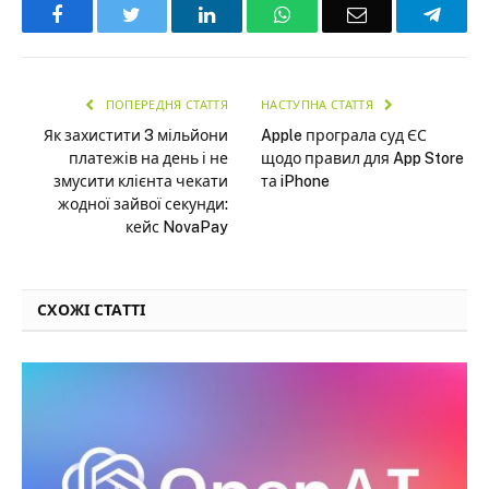
Facebook
Twitter
LinkedIn
WhatsApp
Email
Teleg
ПОПЕРЕДНЯ СТАТТЯ
НАСТУПНА СТАТТЯ
Як захистити 3 мільйони
Apple програла суд ЄС
платежів на день і не
щодо правил для App Store
змусити клієнта чекати
та iPhone
жодної зайвої секунди:
кейс NovaPay
СХОЖІ СТАТТІ