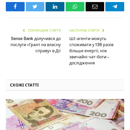
Facebook
Twitter
LinkedIn
WhatsApp
Email
Teleg
ПОПЕРЕДНЯ СТАТТЯ
НАСТУПНА СТАТТЯ
Sense Bank долучився до
ШІ-агенти можуть
послуги «Грант на власну
споживати у 136 разів
справу» в Дії
більше енергії, ніж
звичайні чат-боти –
дослідження
СХОЖІ СТАТТІ