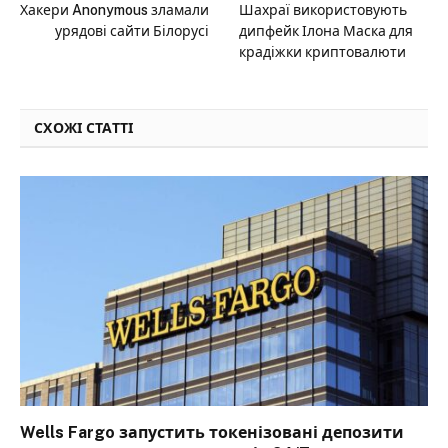
Хакери Anonymous зламали
Шахраї використовують
урядові сайти Білорусі
дипфейк Ілона Маска для
крадіжки криптовалюти
СХОЖІ СТАТТІ
Wells Fargo запустить токенізовані депозити