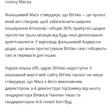
голосу Маска.
Фальшивий Маск стверджує, що BitVex — це проєкт,
який він створив, щоб забезпечити широке
поширення біткоїнів, і обіцяє 30% прибуток щодня
протягом трьох місяців від будь-якої депонованої
криптовалюти. У відповідь фальшивий Андерсон
додає, що вони протестували BitVex самі і обіцяють
такі ж переваги для інших.
Наразі кілька URL-адрес BitVex недоступні. У
кешованій версії веб-сайту BitVex проєкт не лише
стверджує, що Маск є його виконавчим
директором, а й демонструє підтримку від нього,
гендиректора Binance Чанпен Чжао та
гендиректорки Ark Invest Кеті Вуд.