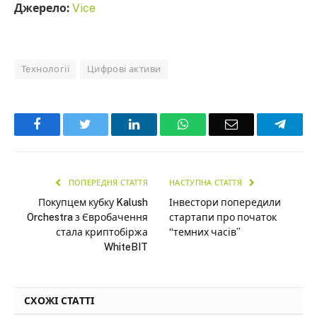
Джерело:
Vice
Технології
Цифрові активи
Facebook
Twitter
LinkedIn
WhatsApp
Email
Teleg
ПОПЕРЕДНЯ СТАТТЯ
НАСТУПНА СТАТТЯ
Покупцем кубку Kalush
Інвестори попередили
Orchestra з Євробачення
стартапи про початок
стала криптобіржа
“темних часів”
WhiteBIT
СХОЖІ СТАТТІ