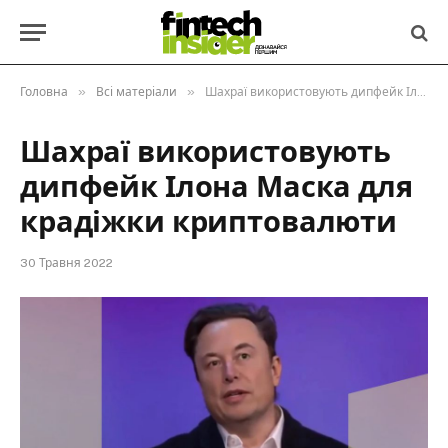
»
»
Головна
Всі матеріали
Шахраї використовують дипфейк Ілона Маска для крадіжки криптовалюти
Шахраї використовують
дипфейк Ілона Маска для
крадіжки криптовалюти
30 Травня 2022