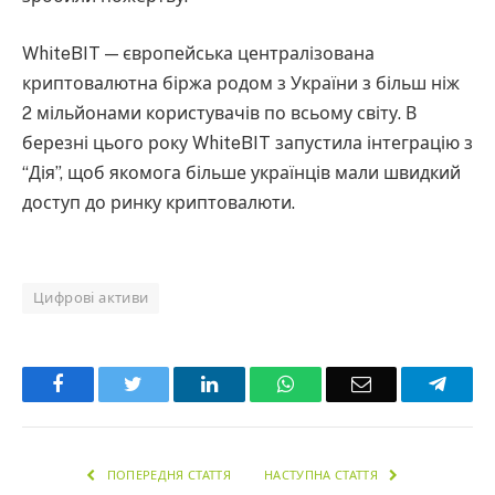
WhiteBIT — європейська централізована
криптовалютна біржа родом з України з більш ніж
2 мільйонами користувачів по всьому світу. В
березні цього року WhiteBIT запустила інтеграцію з
“Дія”, щоб якомога більше українців мали швидкий
доступ до ринку криптовалюти.
Цифрові активи
Facebook
Twitter
LinkedIn
WhatsApp
Email
Teleg
ПОПЕРЕДНЯ СТАТТЯ
НАСТУПНА СТАТТЯ