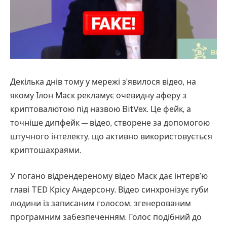
Декілька днів тому у мережі з’явилося відео, на
якому Ілон Маск рекламує очевидну аферу з
криптовалютою під назвою BitVex. Це фейк, а
точніше дипфейк — відео, створене за допомогою
штучного інтелекту, що активно використовується
криптошахраями.
У погано відрендереному відео Маск дає інтерв’ю
главі TED Крісу Андерсону. Відео синхронізує губи
людини із записаним голосом, згенерованим
програмним забезпеченням. Голос подібний до