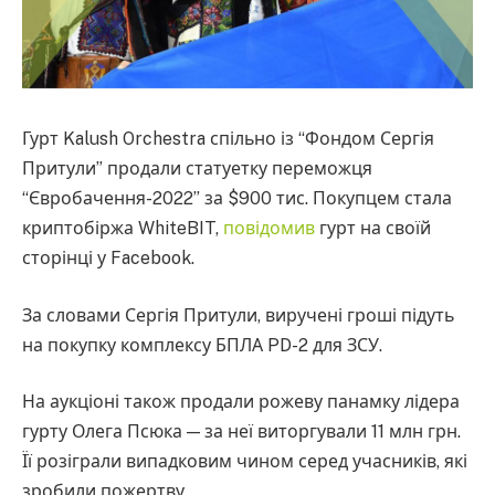
Гурт Kalush Orchestra спільно із “Фондом Сергія
Притули” продали статуетку переможця
“Євробачення-2022” за $900 тис. Покупцем стала
криптобіржа WhiteBIT,
повідомив
гурт на своїй
сторінці у Facebook.
За словами Сергія Притули, виручені гроші підуть
на покупку комплексу БПЛА PD-2 для ЗСУ.
На аукціоні також продали рожеву панамку лідера
гурту Олега Псюка — за неї виторгували 11 млн грн.
Її розіграли випадковим чином серед учасників, які
зробили пожертву.