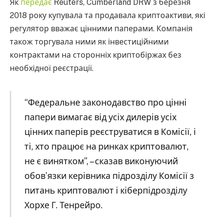
Як
передає
Reuters, Cumberland DRW з березня
2018 року купувала та продавала криптоактиви, які
регулятор вважає цінними паперами. Компанія
також торгувала ними як інвестиційними
контрактами на сторонніх криптобіржах без
необхідної реєстрації.
“Федеральне законодавство про цінні
папери вимагає від усіх дилерів усіх
цінних паперів реєструватися в Комісії, і
ті, хто працює на ринках криптовалют,
не є винятком”, – сказав виконуючий
обов’язки керівника підрозділу Комісії з
питань криптовалют і кіберпідрозділу
Хорхе Г. Тенрейро.