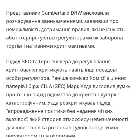
Представники Cumberland DRW висловили
розчарування звинуваченнями, заявивши про
неможливість дотримання правил, які не існують,
або інтерпретуються регуляторами як заборона
торгівлі нативними криптоактивами.
Підхід SEC та Гері Генслера до регулювання
криптовалют критикують навіть інші посадові
особи регулятора. Раніше комісар Комісії з цінних
паперів і бірж США (SEC) Марк Уєда висловив думку
про те, що підхід відомства до криптоіндустрії є
катастрофічним. Уєда розкритикував підхід
“впровадження політики без надання чітких
вказівок”, який створив атмосферу невизначеності
для інвесторів та розпочав судові процеси між
регулятором і платформами.