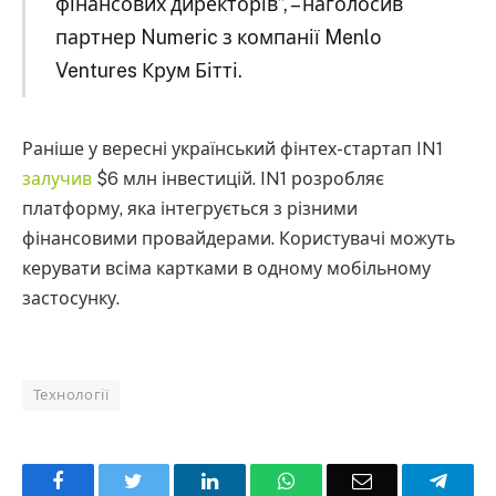
фінансових директорів”, – наголосив
партнер Numeric з компанії Menlo
Ventures Крум Бітті.
Раніше у вересні український фінтех-стартап IN1
залучив
$6 млн інвестицій. IN1 розробляє
платформу, яка інтегрується з різними
фінансовими провайдерами. Користувачі можуть
керувати всіма картками в одному мобільному
застосунку.
Технології
Facebook
Twitter
LinkedIn
WhatsApp
Email
Teleg