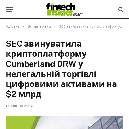
»
»
Головна
Всі матеріали
SEC звинуватила криптоплатформу Cumberland DRW у нелегальній торгівлі цифровими активами на $2 млрд
SEC звинуватила
криптоплатформу
Cumberland DRW у
нелегальній торгівлі
цифровими активами на
$2 млрд
13 Жовтня 2024