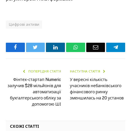
Цифрові активи
Facebook
Twitter
LinkedIn
WhatsApp
Email
Teleg
ПОПЕРЕДНЯ СТАТТЯ
НАСТУПНА СТАТТЯ
Фінтех-стартап Numeric
У вересні кількість
залучив $28 мільйонів для
учасників небанківського
автоматизації
фінансового ринку
бухгалтерського обліку за
зменшилась на 20 установ
допомогою ШІ
СХОЖІ СТАТТІ