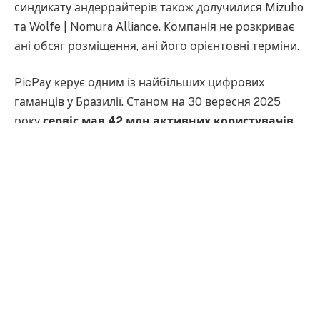
синдикату андеррайтерів також долучилися Mizuho
та Wolfe | Nomura Alliance. Компанія не розкриває
ані обсяг розміщення, ані його орієнтовні терміни.
PicPay керує одним із найбільших цифрових
гаманців у Бразилії. Станом на 30 вересня 2025
року
сервіс мав 42 млн активних користувачів
на квартал
, що на 12% більше, ніж роком раніше.
Консолідований загальний обсяг платежів (TPV) за
третій квартал 2025 року зріс на 29,1% — до 141
млрд бразильських реалів.
Компанія позиціює себе як цифровий банк і
фінансова платформа, орієнтована на споживачів і
бізнес у Бразилії. У PicPay зазначають, що прагнуть
знизити бар’єри доступу до фінансових послуг і
розвивати більш інклюзивну фінансову екосистему.