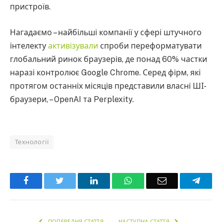
пристроїв.
Нагадаємо – найбільші компанії у сфері штучного
інтелекту
активізували
спроби переформатувати
глобальний ринок браузерів, де понад 60% частки
наразі контролює Google Chrome. Серед фірм, які
протягом останніх місяців представили власні ШІ-
браузери, – OpenAI та Perplexity.
Технології
Facebook
Twitter
LinkedIn
WhatsApp
Email
Teleg
ПОПЕРЕДНЯ СТАТТЯ
НАСТУПНА СТАТТЯ