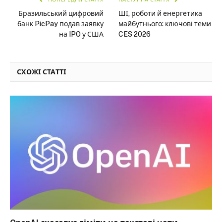
Бразильський цифровий
ШІ, роботи й енергетика
банк PicPay подав заявку
майбутнього: ключові теми
на IPO у США
CES 2026
СХОЖІ СТАТТІ