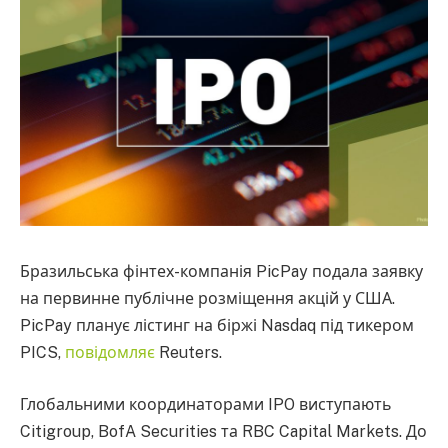
Бразильська фінтех-компанія PicPay подала заявку
на первинне публічне розміщення акцій у США.
PicPay планує лістинг на біржі Nasdaq під тикером
PICS,
повідомляє
Reuters.
Глобальними координаторами IPO виступають
Citigroup, BofA Securities та RBC Capital Markets. До