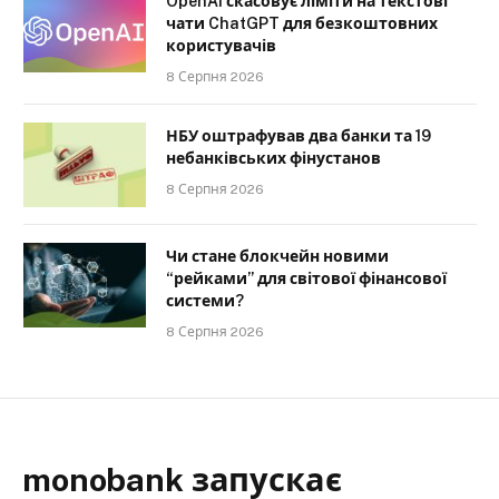
OpenAI скасовує ліміти на текстові
чати ChatGPT для безкоштовних
користувачів
8 Серпня 2026
НБУ оштрафував два банки та 19
небанківських фінустанов
8 Серпня 2026
Чи стане блокчейн новими
“рейками” для світової фінансової
системи?
8 Серпня 2026
monobank запускає