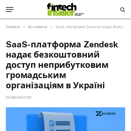
»
»
Головна
Всі новини
SaaS-платформа Zendesk надає безкоштовний доступ неприбутковим громадським організаціям в Україні
SaaS-платформа Zendesk
надає безкоштовний
доступ неприбутковим
громадським
організаціям в Україні
29 Квітня 2022