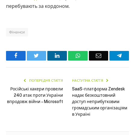
перебувають за кордоном.
Фінанси
Facebook
Twitter
LinkedIn
WhatsApp
Email
Teleg
ПОПЕРЕДНЯ СТАТТЯ
НАСТУПНА СТАТТЯ
Російські хакери провели
SaaS-платформа Zendesk
240 атак проти України
надає безкоштовний
впродовж війни – Microsoft
доступ неприбутковим
громадським організаціям
в Україні