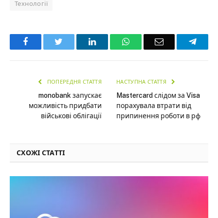
Технології
Facebook
Twitter
LinkedIn
WhatsApp
Email
Teleg
ПОПЕРЕДНЯ СТАТТЯ
НАСТУПНА СТАТТЯ
monobank запускає
Mastercard слідом за Visa
можливість придбати
порахувала втрати від
військові облігації
припинення роботи в рф
СХОЖІ СТАТТІ