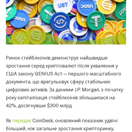
Ринок стейблкоїнів демонструє найшвидше
зростання серед криптовалют після ухвалення у
США закону GENIUS Act — першого масштабного
документа, що врегульовує сферу стабільних
цифрових активів. За даними J.P. Morgan, з початку
року капіталізація стейблкоїнів збільшилася на
42%, досягнувши $300 млрд.
Як
передає
CoinDesk, оновлений показник удвічі
більший, ніж загальне зростання крипторинку,