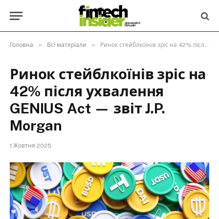
»
»
Головна
Всі матеріали
Ринок стейблкоїнів зріс на 42% після ухвалення GENIUS Act — звіт J.P. Morgan
Ринок стейблкоїнів зріс на
42% після ухвалення
GENIUS Act — звіт J.P.
Morgan
1 Жовтня 2025