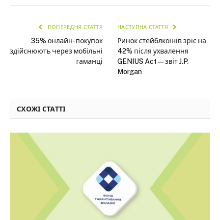
ПОПЕРЕДНЯ СТАТТЯ
НАСТУПНА СТАТТЯ
35% онлайн-покупок
Ринок стейблкоїнів зріс на
здійснюють через мобільні
42% після ухвалення
гаманці
GENIUS Act — звіт J.P.
Morgan
СХОЖІ СТАТТІ