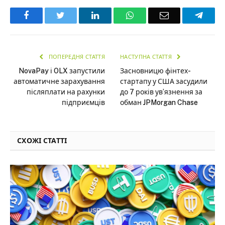
Facebook
Twitter
LinkedIn
WhatsApp
Email
Teleg
ПОПЕРЕДНЯ СТАТТЯ
НАСТУПНА СТАТТЯ
NovaPay і OLX запустили
Засновницю фінтех-
автоматичне зарахування
стартапу у США засудили
післяплати на рахунки
до 7 років ув’язнення за
підприємців
обман JPMorgan Chase
СХОЖІ СТАТТІ