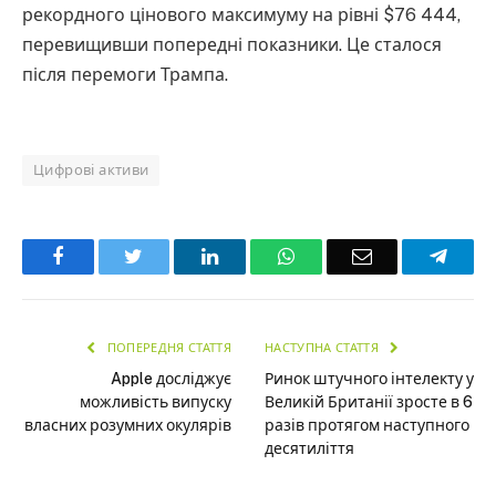
рекордного цінового максимуму на рівні $76 444,
перевищивши попередні показники. Це сталося
після перемоги Трампа.
Цифрові активи
Facebook
Twitter
LinkedIn
WhatsApp
Email
Teleg
ПОПЕРЕДНЯ СТАТТЯ
НАСТУПНА СТАТТЯ
Apple досліджує
Ринок штучного інтелекту у
можливість випуску
Великій Британії зросте в 6
власних розумних окулярів
разів протягом наступного
десятиліття