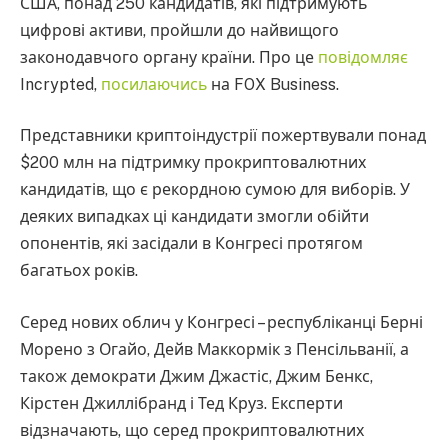
США, понад 250 кандидатів, які підтримують
цифрові активи, пройшли до найвищого
законодавчого органу країни. Про це
повідомляє
Incrypted,
посилаючись
на FOX Business.
Представники криптоіндустрії пожертвували понад
$200 млн на підтримку прокриптовалютних
кандидатів, що є рекордною сумою для виборів. У
деяких випадках ці кандидати змогли обійти
опонентів, які засідали в Конгресі протягом
багатьох років.
Серед нових облич у Конгресі – республіканці Берні
Морено з Огайо, Дейв Маккормік з Пенсільванії, а
також демократи Джим Джастіс, Джим Бенкс,
Кірстен Джиллібранд і Тед Круз. Експерти
відзначають, що серед прокриптовалютних