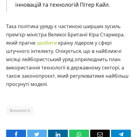
інновацій та технологій Пітер Кайл.
Така політика уряду є частиною ширших зусиль
прем’єр-міністра Великої Британії Кіра Стармера,
який прагне
зробити
країну лідером у сфері
штучного інтелекту. Очікується, що в найближчі
місяці лейбористський уряд оприлюднить план
використання технології в державному секторі, а
також законопроєкт, який регулюватиме найбільш
просунуті моделі.
Технології
Facebook
Twitter
LinkedIn
WhatsApp
Email
Teleg