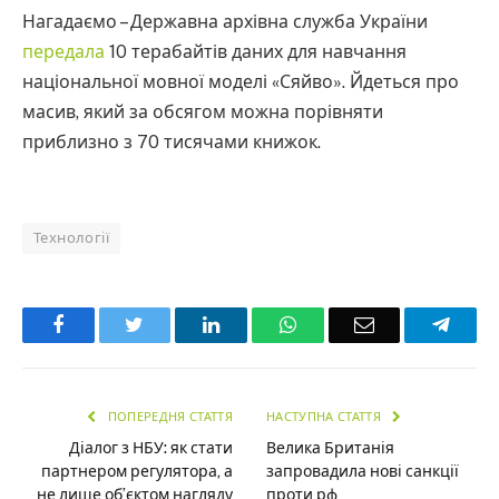
Нагадаємо – Державна архівна служба України
передала
10 терабайтів даних для навчання
національної мовної моделі «Сяйво». Йдеться про
масив, який за обсягом можна порівняти
приблизно з 70 тисячами книжок.
Технології
Facebook
Twitter
LinkedIn
WhatsApp
Email
Teleg
ПОПЕРЕДНЯ СТАТТЯ
НАСТУПНА СТАТТЯ
Діалог з НБУ: як стати
Велика Британія
партнером регулятора, а
запровадила нові санкції
не лише об’єктом нагляду
проти рф