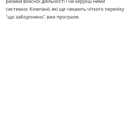
ризики власної діяльності і чи керуєш ними
системно. Компанії, які ще чекають чіткого переліку
“що заборонено”, вже програли.
Де межа між захистом ринку і
зарегульованістю?
НБУ дійсно посилює вимоги до комплаєнсу,
управління ризиками та капіталу. Як у цьому
процесі не перейти межу до надмірної
зарегульованості? На це питання немає
однозначної відповіді, і залежить вона від цілей
держави і НБУ як інструмента їх досягнення. Якщо
Україна має за мету стати фінтех-хабом Європи —
це одні критерії, у разі відбудови чітко
структурованого ринку без ризиків — інші.