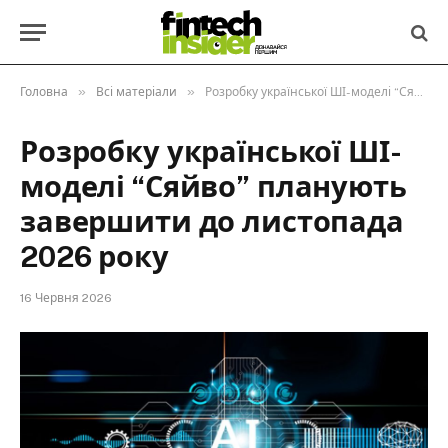
»
»
Головна
Всі матеріали
Розробку української ШІ-моделі “Сяйво” планують завершити до листопада 2026 року
Розробку української ШІ-
моделі “Сяйво” планують
завершити до листопада
2026 року
16 Червня 2026