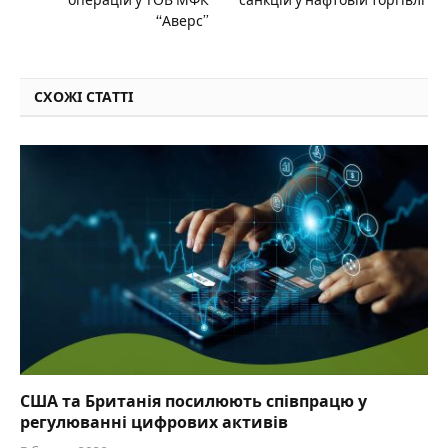
операцій у ТОВ МФК
санкцій у нафтовій торгівлі
“Аверс”
СХОЖІ СТАТТІ
США та Британія посилюють співпрацю у
регулюванні цифрових активів