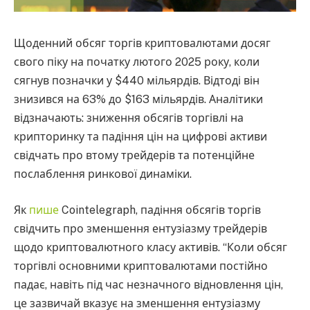
Щоденний обсяг торгів криптовалютами досяг
свого піку на початку лютого 2025 року, коли
сягнув позначки у $440 мільярдів. Відтоді він
знизився на 63% до $163 мільярдів. Аналітики
відзначають: зниження обсягів торгівлі на
крипторинку та падіння цін на цифрові активи
свідчать про втому трейдерів та потенційне
послаблення ринкової динаміки.
Як
пише
Cointelegraph, падіння обсягів торгів
свідчить про зменшення ентузіазму трейдерів
щодо криптовалютного класу активів. “Коли обсяг
торгівлі основними криптовалютами постійно
падає, навіть під час незначного відновлення цін,
це зазвичай вказує на зменшення ентузіазму