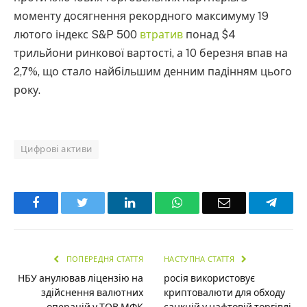
моменту досягнення рекордного максимуму 19
лютого індекс S&P 500
втратив
понад $4
трильйони ринкової вартості, а 10 березня впав на
2,7%, що стало найбільшим денним падінням цього
року.
Цифрові активи
Facebook
Twitter
LinkedIn
WhatsApp
Email
Teleg
ПОПЕРЕДНЯ СТАТТЯ
НАСТУПНА СТАТТЯ
НБУ анулював ліцензію на
росія використовує
здійснення валютних
криптовалюти для обходу