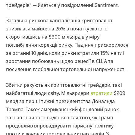
трейдерів”, — йдеться у повідомленні Santiment.
Загальна ринкова капіталізація криптовалют
знизилася майже на 25% з початку лютого,
скоротившись на $900 мільярдів у міру
поглиблення корекції ринку. Падіння прискорилося
за останні 10 днів, коли ринки втратили 15% на тлі
зростання побоювань щодо рецесії в США та
посилення глобальної торговельної напруженості.
Збитки рахують як криптовалютні трейдери, так і
найбагатші люди світу. Мільярдери
втратили
$209
млрд за перші тижні президентства Дональда
Трампа. Також американський фондовий ринок
зазнав значного падіння після того, як Трамп
продовжив впроваджувати тарифну політику
проти ключових торговельних партнерів. З