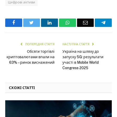
Цифрові активи
Facebook
Twitter
LinkedIn
WhatsApp
Email
Teleg
ПОПЕРЕДНЯ СТАТТЯ
НАСТУПНА СТАТТЯ
Обсяги торгівлі
Україна на шляху до
криптовалютами впали на
запуску 5G: результати
63% – ринок виснажений
участі в Mobile World
Congress 2025
СХОЖІ СТАТТІ