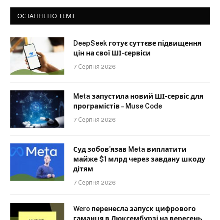
ОСТАННІ ПО ТЕМІ
DeepSeek готує суттєве підвищення
цін на свої ШІ-сервіси
7 Серпня 2026
Meta запустила новий ШІ-сервіс для
програмістів – Muse Code
7 Серпня 2026
Суд зобов’язав Meta виплатити
майже $1 млрд через завдану шкоду
дітям
7 Серпня 2026
Wero перенесла запуск цифрового
гаманця в Люксембурзі на вересень