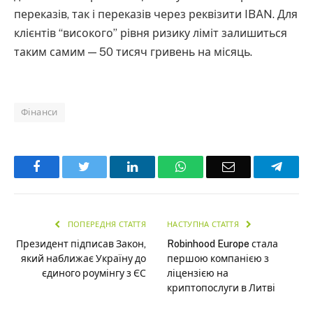
переказів, так і переказів через реквізити IBAN. Для
клієнтів “високого” рівня ризику ліміт залишиться
таким самим — 50 тисяч гривень на місяць.
Фінанси
Facebook
Twitter
LinkedIn
WhatsApp
Email
Teleg
ПОПЕРЕДНЯ СТАТТЯ
НАСТУПНА СТАТТЯ
Президент підписав Закон,
Robinhood Europe стала
який наближає Україну до
першою компанією з
єдиного роумінгу з ЄС
ліцензією на
криптопослуги в Литві