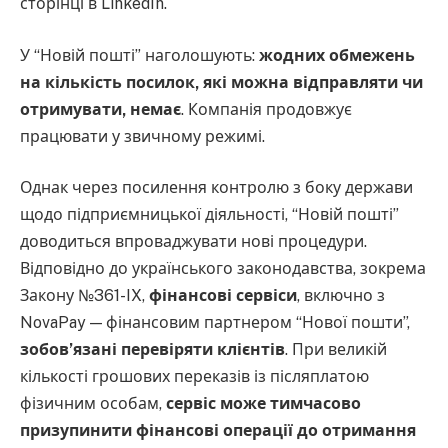
сторінці в LinkedIn.
У “Новій пошті” наголошують:
жодних обмежень
на кількість посилок, які можна відправляти чи
отримувати, немає
. Компанія продовжує
працювати у звичному режимі.
Однак через посилення контролю з боку держави
щодо підприємницької діяльності, “Новій пошті”
доводиться впроваджувати нові процедури.
Відповідно до українського законодавства, зокрема
Закону №361-IX,
фінансові сервіси
, включно з
NovaPay — фінансовим партнером “Нової пошти”,
зобов’язані перевіряти клієнтів
. При великій
кількості грошових переказів із післяплатою
фізичним особам,
сервіс може тимчасово
призупинити фінансові операції до отримання