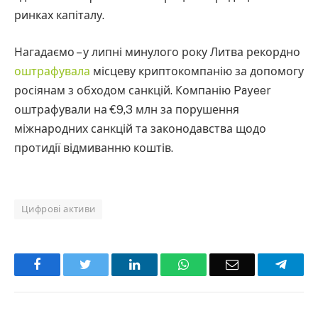
ринках капіталу.
Нагадаємо – у липні минулого року Литва рекордно
оштрафувала
місцеву криптокомпанію за допомогу
росіянам з обходом санкцій. Компанію Payeer
оштрафували на €9,3 млн за порушення
міжнародних санкцій та законодавства щодо
протидії відмиванню коштів.
Цифрові активи
Facebook
Twitter
LinkedIn
WhatsApp
Email
Teleg