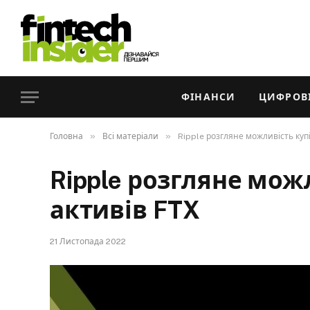
ФІНАНСИ
ЦИФРОВІ
»
»
Головна
Всі матеріали
Ripple розгляне можливість купі
Ripple розгляне мож
активів FTX
21 Листопада 2022