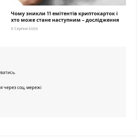
Чому зникли 11 емітентів криптокарток і
хто може стане наступним – дослідження
5 Серпня 2026
уватись
.
ія через соц. мережі