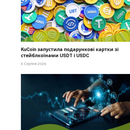
KuCoin запустила подарункові картки зі
стейблкоїнами USDT і USDC
6 Серпня 2026