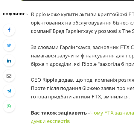
Ripple може купити активи криптобіржі FT
ПОДІЛИТИСЬ
орієнтованих на обслуговування бізнес-кл
компанії Бред Гарлінгхаус у розмові з The 
За словами Гарлінгхауса, засновник FTX 
намагався залучити фінансування для пор
біржа підрозділи, які Ripple “захотіла б пр
CEO Ripple додав, що тоді компанія розгля
Проте після подання біржею заяви про не
готова придбати активи FTX, змінилися.
Вас також зацікавить
–
Чому FTX зазнала
думки експертів