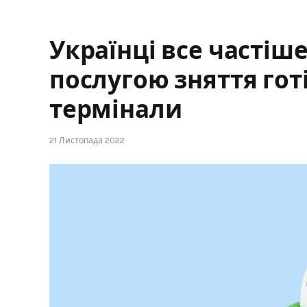
Українці все частіш
послугою зняття гот
термінали
21 Листопада 2022