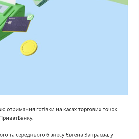
ою отримання готівки на касах торгових точок
 ПриватБанку.
го та середнього бізнесу Євгена Заіграєва, у