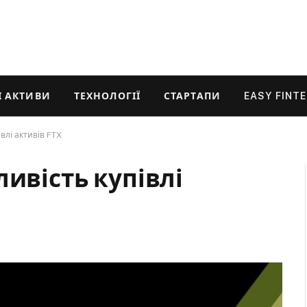
 АКТИВИ
ТЕХНОЛОГІЇ
СТАРТАПИ
EASY FINT
влі активів FTX
ливість купівлі