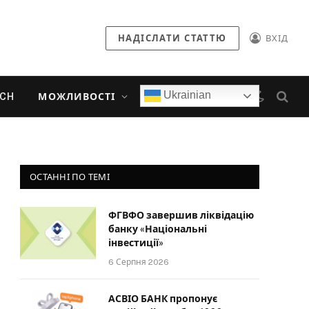
НАДІСЛАТИ СТАТТЮ
ВХІД
Ukrainian
ECH
МОЖЛИВОСТІ
ОСТАННІ ПО ТЕМІ
ФГВФО завершив ліквідацію
банку «Національні
інвестиції»
6 Серпня 2026
АСВІО БАНК пропонує