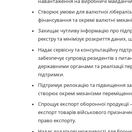
навантаження на виробничі майданчи
Створює умови для валютної лібераліз
фінансування та окремі валютні механі
Захищає чутливу інформацію про підпр
реєстру та мінімізує розкриття даних,
Надає сервісну та консультаційну підт
забезпечує супровід резидентів з пита
державними органами та реалізації п
підтримки.
Підтримує релокацію та підвищення з
створює окремі механізми переміщенн
Спрощує експорт оборонної продукції
експорт товарів військового признач
право експорту.
Надає додаткові можливості для броню