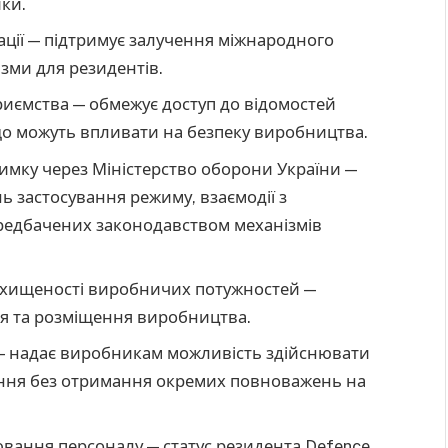
ки.
ації — підтримує залучення міжнародного
зми для резидентів.
иємства — обмежує доступ до відомостей
 що можуть впливати на безпеку виробництва.
римку через Міністерство оборони України —
нь застосування режиму, взаємодії з
ередбачених законодавством механізмів
ахищеності виробничих потужностей —
я та розміщення виробництва.
 — надає виробникам можливість здійснювати
ення без отримання окремих повноважень на
вання персоналу — статус резидента Defence