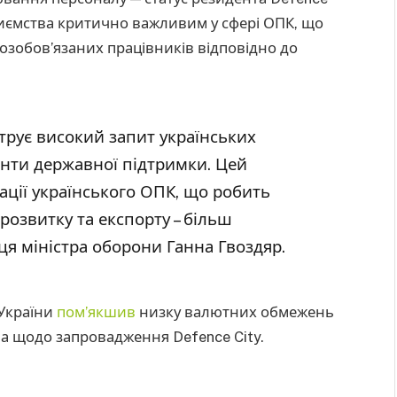
риємства критично важливим у сфері ОПК, що
зобов’язаних працівників відповідно до
трує високий запит українських
енти державної підтримки. Цей
ації українського ОПК, що робить
розвитку та експорту – більш
я міністра оборони Ганна Гвоздяр.
 України
пом’якшив
низку валютних обмежень
ва щодо запровадження Defence City.