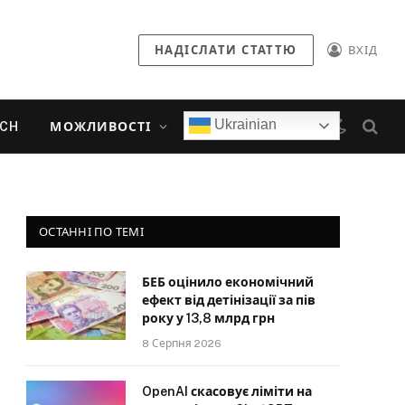
НАДІСЛАТИ СТАТТЮ
ВХІД
Ukrainian
ECH
МОЖЛИВОСТІ
ОСТАННІ ПО ТЕМІ
БЕБ оцінило економічний
ефект від детінізації за пів
року у 13,8 млрд грн
8 Серпня 2026
OpenAI скасовує ліміти на