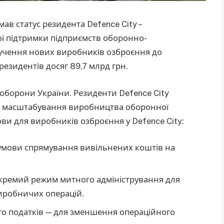
в статус резидента Defence City –
ї підтримки підприємств оборонно-
лучення нових виробників озброєння до
резидентів досяг 89,7 млрд грн.
оборони України. Резиденти Defence City
я масштабування виробництва оборонної
ови для виробників озброєння у Defence City:
а умови спрямування вивільнених коштів на
кремий режим митного адміністрування для
иробничих операцій.
ого податків — для зменшення операційного