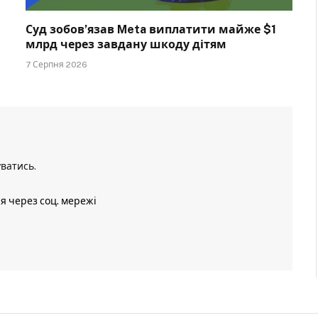
Суд зобов’язав Meta виплатити майже $1
млрд через завдану шкоду дітям
7 Серпня 2026
уватись
.
ія через соц. мережі