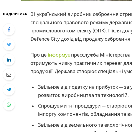
31 український виробник озброєння отрима
ПОДІЛИТИСЬ
спеціального правового режиму державно
промислового комплексу (ОПК). Після до
Defence City дохід від продажу озброєння 
Про це
інформує
пресслужба Міністерства 
отримують низку практичних переваг дл
продукції. Держава створює спеціальні ум
Звільняє від податку на прибуток — з
розвиток виробництва та технологій.
Спрощує митні процедури — створює о
імпорту компонентів, обладнання та в
Звільняє від земельного та екологічн