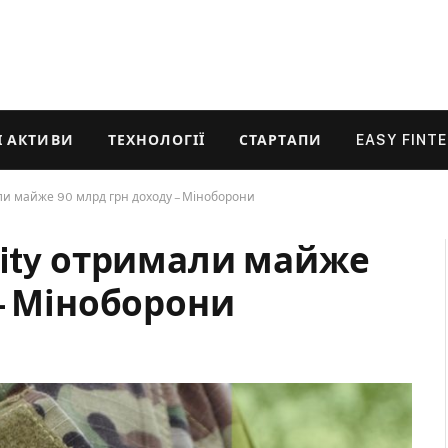
 АКТИВИ
ТЕХНОЛОГІЇ
СТАРТАПИ
EASY FINT
ли майже 90 млрд грн доходу – Міноборони
City отримали майже
– Міноборони