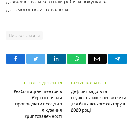
дозволяє своїм клієнтам робити покупки за
допомогою криптовалюти.
Цифрові активи
Facebook
Twitter
LinkedIn
WhatsApp
Email
Teleg
ПОПЕРЕДНЯ СТАТТЯ
НАСТУПНА СТАТТЯ
Реабілітаційні центри в
Дефіцит кадрів та
Європі почали
гнучкість: ключові виклики
пропонувати послуги з
для банківського сектору в
лікування
2023 році
криптозалежності