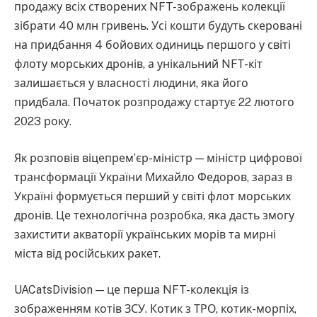
продажу всіх створених NFT-зображень колекції
зібрати 40 млн гривень. Усі кошти будуть скеровані
на придбання 4 бойових одиниць першого у світі
флоту морських дронів, а унікальний NFТ-кіт
залишається у власності людини, яка його
придбала. Початок розпродажу стартує 22 лютого
2023 року.
Як розповів віцепремʼєр-міністр — міністр цифрової
трансформації України Михайло Федоров, зараз в
Україні формується перший у світі флот морських
дронів. Це технологічна розробка, яка дасть змогу
захистити акваторії українських морів та мирні
міста від російських ракет.
UACatsDivision — це перша NFT-колекція із
зображенням котів ЗСУ. Котик з ТРО, котик-морпіх,