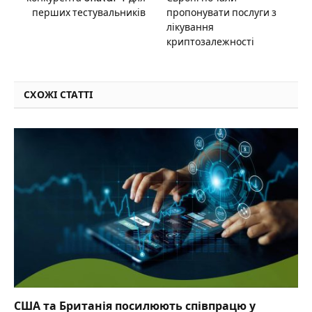
перших тестувальників
пропонувати послуги з
лікування
криптозалежності
СХОЖІ СТАТТІ
США та Британія посилюють співпрацю у