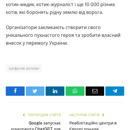
котик-медик, котик-журналіст і ще 10 000 різних
котів, які боронять рідну землю від ворога.
Організатори закликають створити свого
унікального пухнастого героя та зробити власний
внесок у перемогу України.
Цифрові активи
Facebook
Twitter
LinkedIn
WhatsApp
Email
Teleg
ПОПЕРЕДНЯ СТАТТЯ
НАСТУПНА СТАТТЯ
Google запускає
Реабілітаційні центри в
конкурента ChatGPT для
Європі почали