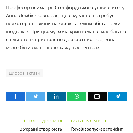
Професор психіатрії Стенфордського університету
Анна Лембке зазначає, що лікування потребує
психотерапії, зміни навичок та зміни обстановки,
іноді ліків. При цьому, хоча криптоманія має багато
спільного із пристрастю до азартних ігор, вона
може бути сильнішою, кажуть у центрах.
Цифрові активи
Facebook
Twitter
LinkedIn
WhatsApp
Email
Teleg
ПОПЕРЕДНЯ СТАТТЯ
НАСТУПНА СТАТТЯ
В Україні створюють
Revolut запускає стейкінг