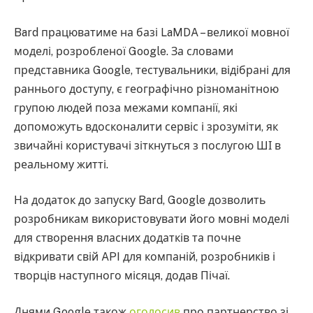
Bard працюватиме на базі LaMDA – великої мовної
моделі, розробленої Google. За словами
представника Google, тестувальники, відібрані для
раннього доступу, є географічно різноманітною
групою людей поза межами компанії, які
допоможуть вдосконалити сервіс і зрозуміти, як
звичайні користувачі зіткнуться з послугою ШІ в
реальному житті.
На додаток до запуску Bard, Google дозволить
розробникам використовувати його мовні моделі
для створення власних додатків та почне
відкривати свій API для компаній, розробників і
творців наступного місяця, додав Пічаї.
Днями Google також
оголосив
про партнерство зі