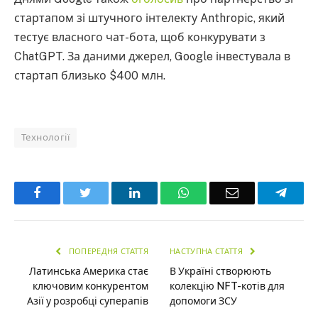
стартапом зі штучного інтелекту Anthropic, який
тестує власного чат-бота, щоб конкурувати з
ChatGPT. За даними джерел, Google інвестувала в
стартап близько $400 млн.
Технології
Facebook
Twitter
LinkedIn
WhatsApp
Email
Teleg
ПОПЕРЕДНЯ СТАТТЯ
НАСТУПНА СТАТТЯ
Латинська Америка стає
В Україні створюють
ключовим конкурентом
колекцію NFT-котів для
Азії у розробці суперапів
допомоги ЗСУ