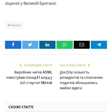
ліцензії у Великій Британії.
Фінанси
Facebook
Twitter
LinkedIn
WhatsApp
Email
Teleg
ПОПЕРЕДНЯ СТАТТЯ
НАСТУПНА СТАТТЯ
Виробник чипів ASML
Дія.City: кількість
інвестував понад €1 млрд у
резидентів та сплачених
ШІ-стартап Mistral
податків збільшились
майже вдвічі
СХОЖІ СТАТТІ