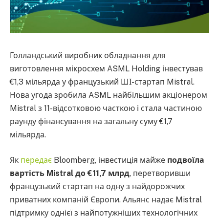
Голландський виробник обладнання для
виготовлення мікросхем ASML Holding інвестував
€1,3 мільярда у французький ШІ-стартап Mistral.
Нова угода зробила ASML найбільшим акціонером
Mistral з 11-відсотковою часткою і стала частиною
раунду фінансування на загальну суму €1,7
мільярда.
Як
передає
Bloomberg, інвестиція майже
подвоїла
вартість Mistral до €11,7 млрд
, перетворивши
французький стартап на одну з найдорожчих
приватних компаній Європи. Альянс надає Mistral
підтримку однієї з найпотужніших технологічних