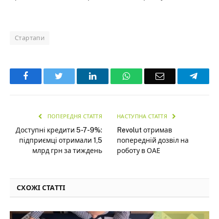
Стартапи
Facebook
Twitter
LinkedIn
WhatsApp
Email
Teleg
ПОПЕРЕДНЯ СТАТТЯ
НАСТУПНА СТАТТЯ
Доступні кредити 5-7-9%:
Revolut отримав
підприємці отримали 1,5
попередній дозвіл на
млрд грн за тиждень
роботу в ОАЕ
СХОЖІ СТАТТІ