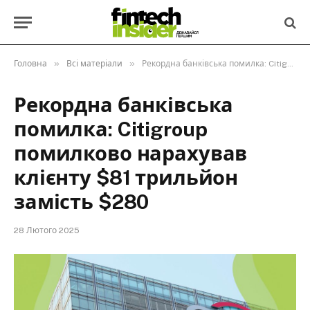
»
»
Головна
Всі матеріали
Рекордна банківська помилка: Citigroup помилково нарахував клієнту $81 трильйон замість $280
Рекордна банківська
помилка: Citigroup
помилково нарахував
клієнту $81 трильйон
замість $280
28 Лютого 2025