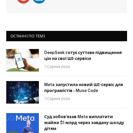
ОСТАННІ ПО ТЕМІ
DeepSeek готує суттєве підвищення
цін на свої ШІ-сервіси
7 Серпня 2026
Meta запустила новий ШІ-сервіс для
програмістів – Muse Code
7 Серпня 2026
Суд зобов’язав Meta виплатити
майже $1 млрд через завдану шкоду
дітям