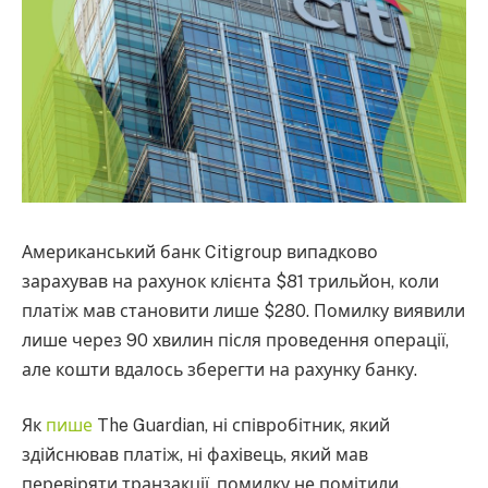
Американський банк Citigroup випадково
зарахував на рахунок клієнта $81 трильйон, коли
платіж мав становити лише $280. Помилку виявили
лише через 90 хвилин після проведення операції,
але кошти вдалось зберегти на рахунку банку.
Як
пише
The Guardian, ні співробітник, який
здійснював платіж, ні фахівець, який мав
перевіряти транзакції, помилку не помітили.