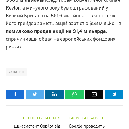
$900 мільйонів
кредиторам косметичної компанії
Revlon, а минулого року був оштрафований у
Великій Британії на £61,6 мільйона після того, як
його трейдер замість акцій вартістю $58 мільйонів
помилково продав акції на $1,4 мільярда
,
спричинивши обвал на європейських фондових
ринках.
Фінанси
Facebook
Twitter
LinkedIn
WhatsApp
Email
Teleg
ПОПЕРЕДНЯ СТАТТЯ
НАСТУПНА СТАТТЯ
ШІ-асистент Copilot від
Google проводить