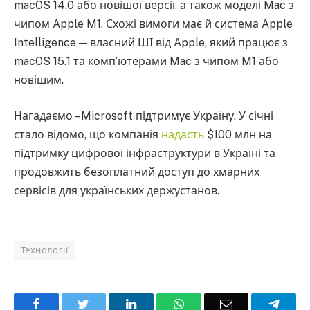
macOS 14.0 або новішої версії, а також моделі Mac з
чипом Apple M1. Схожі вимоги має й система Apple
Intelligence — власний ШІ від Apple, який працює з
macOS 15.1 та комп’ютерами Mac з чипом M1 або
новішим.
Нагадаємо – Microsoft підтримує Україну. У січні
стало відомо, що компанія
надасть
$100 млн на
підтримку цифрової інфраструктури в Україні та
продовжить безоплатний доступ до хмарних
сервісів для українських держустанов.
Технології
Facebook
Twitter
LinkedIn
WhatsApp
Email
Teleg