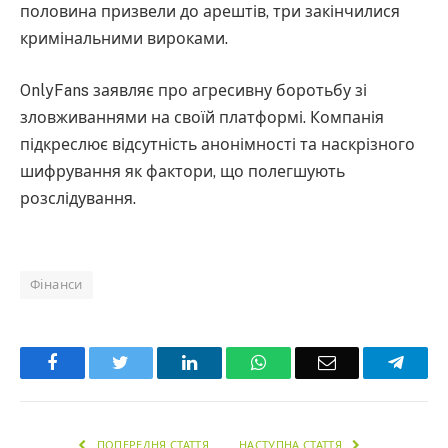
половина призвели до арештів, три закінчилися
кримінальними вироками.
OnlyFans заявляє про агресивну боротьбу зі
зловживаннями на своїй платформі. Компанія
підкреслює відсутність анонімності та наскрізного
шифрування як фактори, що полегшують
розслідування.
Фінанси
Facebook
Twitter
LinkedIn
WhatsApp
Email
Teleg
ПОПЕРЕДНЯ СТАТТЯ
НАСТУПНА СТАТТЯ