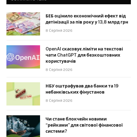
БЕБ оцінило економічний ефект від
детінізації за пів року у 13,8 млрд грн
8 Серпня 2026
OpenAI скасовує ліміти на текстові
чати ChatGPT для безкоштовних
користувачів
8 Серпня 2026
НБУ оштрафував два банки та 19
небанківських фінустанов
8 Серпня 2026
Чи стане блокчейн новими
“рейками” для світової фінансової
системи?