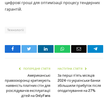
цифрові гроші для оптимізації процесу тендерних
гарантій.
Технології
Facebook
Twitter
LinkedIn
WhatsApp
Email
Teleg
ПОПЕРЕДНЯ СТАТТЯ
НАСТУПНА СТАТТЯ
Американські
За перші п’ять місяців
правоохоронці критикують
2024-го українськи банки
наявність платних стін для
збільшили прибуток після
розслідувачів експлуатації
оподаткування на 27%
дітей на OnlyFans