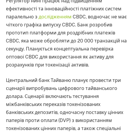
Регулятор нині працює над підвищенням
ефективності та інноваційності платіжних систем
паралельно з
дослідженням
CBDC, водночас не має
чіткого графіка випуску CBDC. Банк розробив
прототип платформи для роздрібних платежів
CBDC, яка може обробляти до 20 000 транзакцій на
секунду. Планується концептуальна перевірка
оптової CBDC для використання як активу для
розрахунків при токенізації активів.
Центральний банк Тайваню планує провести три
сценарії випробувань цифрового тайванського
долара. Сценарії включають тестування
міжбанківських переказів токенізованих
банківських депозитів, одночасну поставку цінних
паперів проти оплати (DVP) з використанням
токенізованих цінних паперів, а також спеціальні