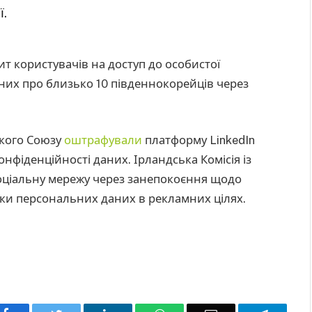
ї.
т користувачів на доступ до особистої
даних про близько 10 південнокорейців через
ького Союзу
оштрафували
платформу LinkedIn
нфіденційності даних. Ірландська Комісія із
оціальну мережу через занепокоєння щодо
обки персональних даних в рекламних цілях.