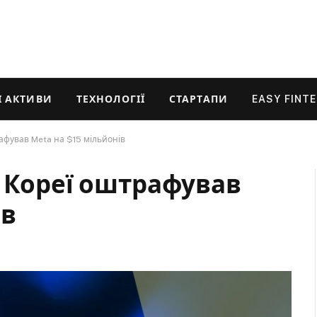
 АКТИВИ
ТЕХНОЛОГІЇ
СТАРТАПИ
EASY FINT
афував Meta на $15 мільйонів
ї Кореї оштрафував
ів