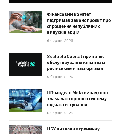
Фінансовий комітет
підтримав законопроєкт про
спрощення непублічних
випусків акцій
6 Серпня 2026
Scalable Capital припиняє
обслуговування клієнтів із
російськими паспортами
6 Серпня 2026
ШІ-модель Meta випадково
зламала сторонню систему
під час тестування
6 Серпня 2026
НБУ визначив граничну