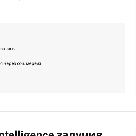
уватись
.
ія через соц. мережі
ntelligence залучив