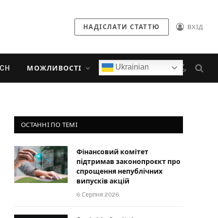
НАДІСЛАТИ СТАТТЮ
ВХІД
Ukrainian
ECH
МОЖЛИВОСТІ
ОСТАННІ ПО ТЕМІ
Фінансовий комітет
підтримав законопроєкт про
спрощення непублічних
випусків акцій
6 Серпня 2026