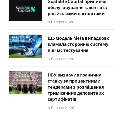
Scalable Capital припиняє
обслуговування клієнтів із
російськими паспортами
6 Серпня 2026
ШІ-модель Meta випадково
зламала сторонню систему
під час тестування
6 Серпня 2026
НБУ визначив граничну
ставку за процентними
тендерами з розміщення
тримісячних депозитних
сертифікатів
6 Серпня 2026