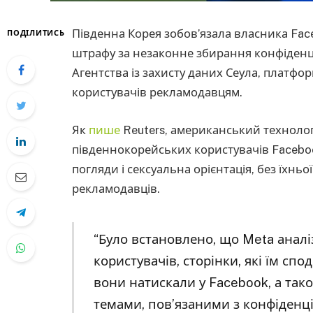
Південна Корея зобов’язала власника Fac
ПОДІЛИТИСЬ
штрафу за незаконне збирання конфіденц
Агентства із захисту даних Сеула, платф
користувачів рекламодавцям.
Як
пише
Reuters, американський технолог
південнокорейських користувачів Facebook 
погляди і сексуальна орієнтація, без їхнь
рекламодавців.
“Було встановлено, що Meta аналі
користувачів, сторінки, які їм сп
вони натискали у Facebook, а та
темами, пов’язаними з конфіденці