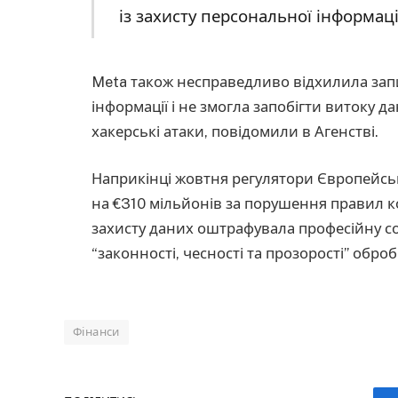
із захисту персональної інформаці
Meta також несправедливо відхилила запи
інформації і не змогла запобігти витоку 
хакерські атаки, повідомили в Агенстві.
Наприкінці жовтня регулятори Європейс
на €310 мільйонів за порушення правил ко
захисту даних оштрафувала професійну с
“законності, чесності та прозорості” обр
Фінанси