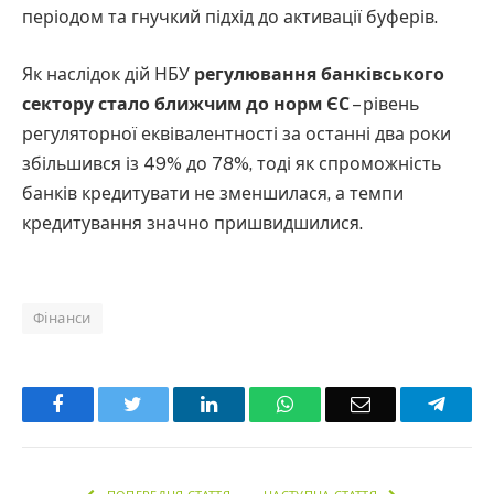
періодом та гнучкий підхід до активації буферів.
Як наслідок дій НБУ
регулювання банківського
сектору стало ближчим до норм ЄС
– рівень
регуляторної еквівалентності за останні два роки
збільшився із 49% до 78%, тоді як спроможність
банків кредитувати не зменшилася, а темпи
кредитування значно пришвидшилися.
Фінанси
Facebook
Twitter
LinkedIn
WhatsApp
Email
Teleg