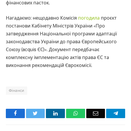
фінансових пасток.
Нагадаємо: нещодавно Комісія
погодила
проєкт
постанови Кабінету Міністрів України «Про
затвердження Національної програми адаптації
законодавства України до права Європейського
Союзу (acquis ЄС)». Документ передбачає
комплексну імплементацію актів права ЄС та
виконання рекомендацій Єврокомісії.
Фінанси
Facebook
Twitter
LinkedIn
WhatsApp
Email
Teleg