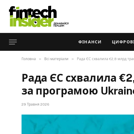
ФІНАНСИ
ЦИФРОВІ
»
»
Головна
Всі матеріали
Рада ЄС схвалила €2,8 млрд тран
Рада ЄС схвалила €2
за програмою Ukraine 
29 Травня 2026