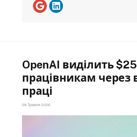
OpenAI виділить $2
працівникам через 
праці
28 Травня 2026