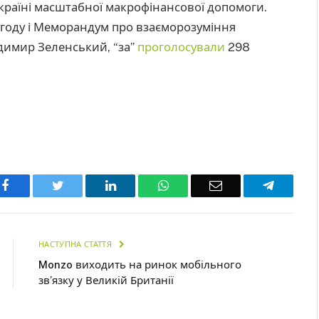
країні масштабної макрофінансової допомоги.
угоду і Меморандум про взаєморозуміння
димир Зеленський, “за”
проголосували
298
Facebook
Twitter
LinkedIn
WhatsApp
Email
Telegra
НАСТУПНА СТАТТЯ
Monzo виходить на ринок мобільного
зв’язку у Великій Британії