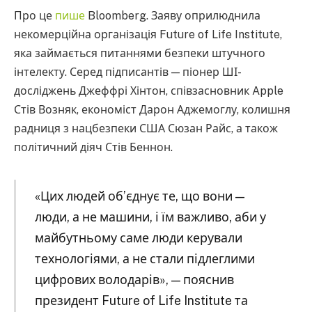
Про це
пише
Bloomberg. Заяву оприлюднила
некомерційна організація Future of Life Institute,
яка займається питаннями безпеки штучного
інтелекту. Серед підписантів — піонер ШІ-
досліджень Джеффрі Хінтон, співзасновник Apple
Стів Возняк, економіст Дарон Аджемоглу, колишня
радниця з нацбезпеки США Сюзан Райс, а також
політичний діяч Стів Беннон.
«Цих людей об’єднує те, що вони —
люди, а не машини, і їм важливо, аби у
майбутньому саме люди керували
технологіями, а не стали підлеглими
цифрових володарів», — пояснив
президент Future of Life Institute та