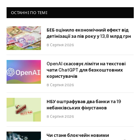
ОСТАННІ ПО ТЕМІ
БЕБ оцінило економічний ефект від
детінізації за пів року у 13,8 млрд грн
8 Серпня 2026
OpenAI скасовує ліміти на текстові
чати ChatGPT для безкоштовних
користувачів
8 Серпня 2026
НБУ оштрафував два банки та 19
небанківських фінустанов
8 Серпня 2026
Чи стане блокчейн новими