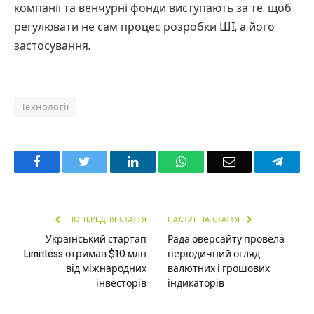
компанії та венчурні фонди виступають за те, щоб
регулювати не сам процес розробки ШІ, а його
застосування.
Технології
Facebook
Twitter
LinkedIn
WhatsApp
Email
Teleg
ПОПЕРЕДНЯ СТАТТЯ
НАСТУПНА СТАТТЯ
Український стартап
Рада оверсайту провела
Limitless отримав $10 млн
періодичний огляд
від міжнародних
валютних і грошових
інвесторів
індикаторів