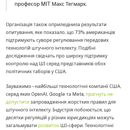
професор MIT Макс Тегмарк.
Організація також оприлюднила результати
опитування, яке показало, що 73% американців
підтримують суворе регулювання передових
технологій штучного інтелекту. Подібні
дослідження свідчать про широку підтримку
контролю над ШІ серед представників обох
політичних таборів у США.
Зауважимо – найбільші технологічні компанії США,
серед яких OpenAI, Google та Meta,
прагнуть не
допустити
запровадження жорстких правил для
штучного інтелекту. Індустрія побоюється, що
десятки регуляцій у різних юрисдикціях можуть
загальмувати
розвиток
ШІ-сфери. Технологічні