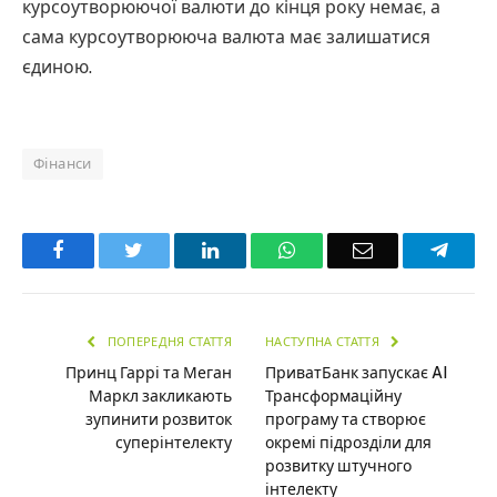
курсоутворюючої валюти до кінця року немає, а
сама курсоутворююча валюта має залишатися
єдиною.
Фінанси
Facebook
Twitter
LinkedIn
WhatsApp
Email
Teleg
ПОПЕРЕДНЯ СТАТТЯ
НАСТУПНА СТАТТЯ
Принц Гаррі та Меган
ПриватБанк запускає AI
Маркл закликають
Трансформаційну
зупинити розвиток
програму та створює
суперінтелекту
окремі підрозділи для
розвитку штучного
інтелекту