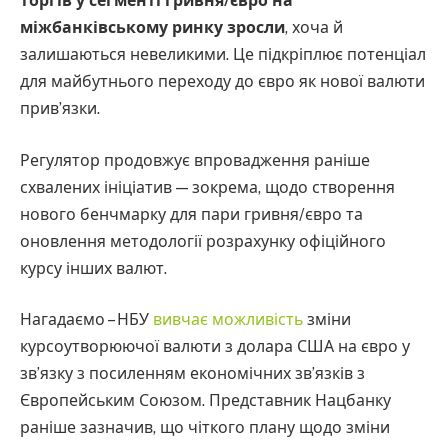
торгів у сегменті гривня/євро на
міжбанківському ринку зросли
, хоча й
залишаються невеликими. Це підкріплює потенціал
для майбутнього переходу до євро як нової валюти
прив’язки.
Регулятор продовжує впровадження раніше
схвалених ініціатив — зокрема, щодо створення
нового бенчмарку для пари гривня/євро та
оновлення методології розрахунку офіційного
курсу інших валют.
Нагадаємо – НБУ
вивчає можливість
зміни
курсоутворюючої валюти з долара США на євро у
зв’язку з посиленням економічних зв’язків з
Європейським Союзом. Представник Нацбанку
раніше зазначив, що чіткого плану щодо зміни