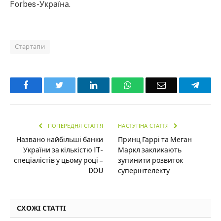
Forbes-Україна.
Стартапи
Facebook
Twitter
LinkedIn
WhatsApp
Email
Teleg
ПОПЕРЕДНЯ СТАТТЯ
НАСТУПНА СТАТТЯ
Названо найбільші банки
Принц Гаррі та Меган
України за кількістю IT-
Маркл закликають
спеціалістів у цьому році –
зупинити розвиток
DOU
суперінтелекту
СХОЖІ СТАТТІ