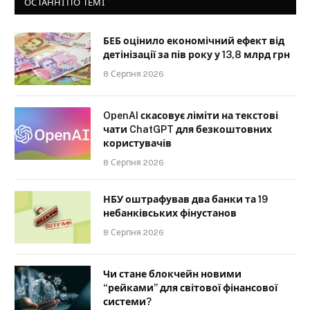
ОСТАННІ ПО ТЕМІ
БЕБ оцінило економічний ефект від
детінізації за пів року у 13,8 млрд грн
8 Серпня 2026
OpenAI скасовує ліміти на текстові
чати ChatGPT для безкоштовних
користувачів
8 Серпня 2026
НБУ оштрафував два банки та 19
небанківських фінустанов
8 Серпня 2026
Чи стане блокчейн новими
“рейками” для світової фінансової
системи?