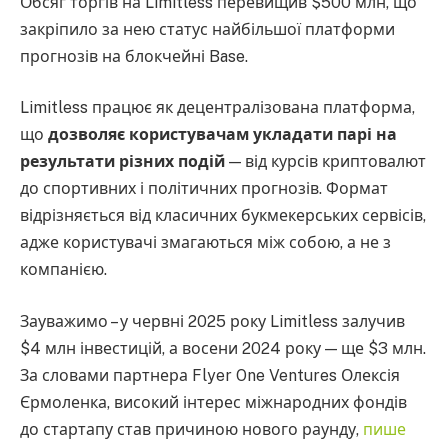
Обсяг торгів на Limitless перевищив $500 млн, що
закріпило за нею статус найбільшої платформи
прогнозів на блокчейні Base.
Limitless працює як децентралізована платформа,
що
дозволяє користувачам укладати парі на
результати різних подій
— від курсів криптовалют
до спортивних і політичних прогнозів. Формат
відрізняється від класичних букмекерських сервісів,
адже користувачі змагаються між собою, а не з
компанією.
Зауважимо – у червні 2025 року Limitless залучив
$4 млн інвестицій, а восени 2024 року — ще $3 млн.
За словами партнера Flyer One Ventures Олексія
Єрмоленка, високий інтерес міжнародних фондів
до стартапу став причиною нового раунду,
пише