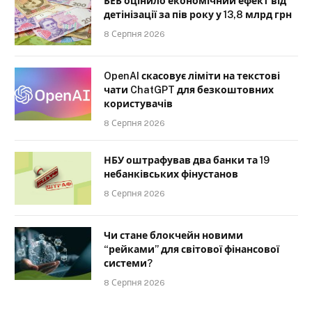
БЕБ оцінило економічний ефект від
детінізації за пів року у 13,8 млрд грн
8 Серпня 2026
OpenAI скасовує ліміти на текстові
чати ChatGPT для безкоштовних
користувачів
8 Серпня 2026
НБУ оштрафував два банки та 19
небанківських фінустанов
8 Серпня 2026
Чи стане блокчейн новими
“рейками” для світової фінансової
системи?
8 Серпня 2026