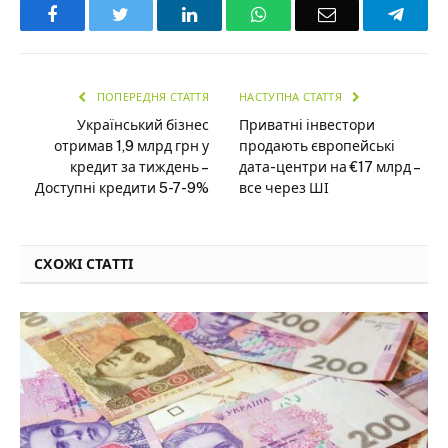
Facebook
Twitter
LinkedIn
WhatsApp
Email
Teleg
ПОПЕРЕДНЯ СТАТТЯ
НАСТУПНА СТАТТЯ
Український бізнес
Приватні інвестори
отримав 1,9 млрд грн у
продають європейські
кредит за тиждень –
дата-центри на €17 млрд –
Доступні кредити 5-7-9%
все через ШІ
СХОЖІ СТАТТІ