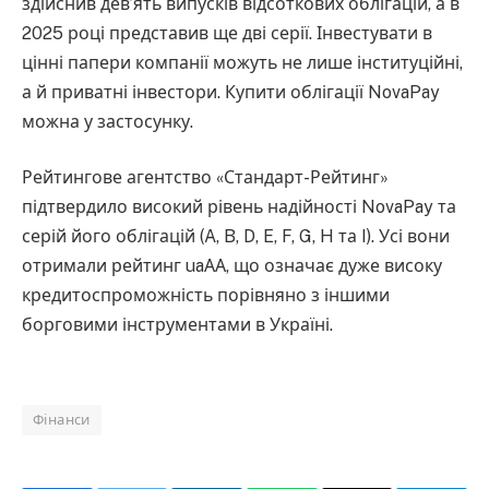
здійснив дев’ять випусків відсоткових облігацій, а в
2025 році представив ще дві серії. Інвестувати в
цінні папери компанії можуть не лише інституційні,
а й приватні інвестори. Купити облігації NovaPay
можна у застосунку.
Рейтингове агентство «Стандарт-Рейтинг»
підтвердило високий рівень надійності NovaPay та
серій його облігацій (A, B, D, E, F, G, H та I). Усі вони
отримали рейтинг uaАА, що означає дуже високу
кредитоспроможність порівняно з іншими
борговими інструментами в Україні.
Фінанси