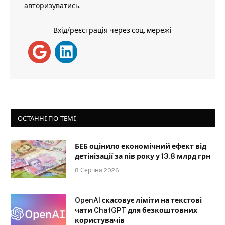
авторизуватись
.
Вхід/реєстрація через соц. мережі
ОСТАННІ ПО ТЕМІ
БЕБ оцінило економічний ефект від
детінізації за пів року у 13,8 млрд грн
8 Серпня 2026
OpenAI скасовує ліміти на текстові
чати ChatGPT для безкоштовних
користувачів