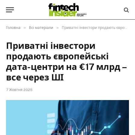
»
»
Головна
Всі матеріали
Приватні інвестори продають європейські дата-центри на €17 млрд – все через ШІ
Приватні інвестори
продають європейські
дата-центри на €17 млрд –
все через ШІ
7 Жовтня 2025