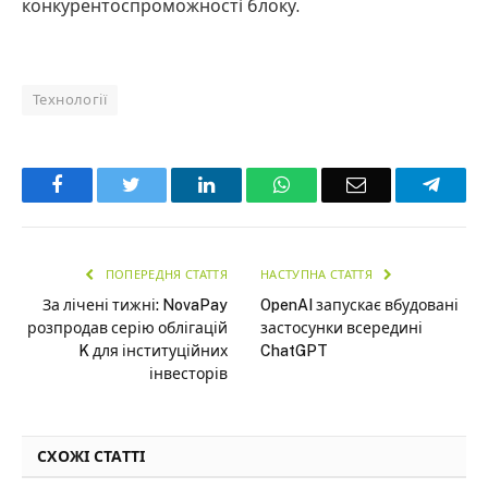
конкурентоспроможності блоку.
Технології
Facebook
Twitter
LinkedIn
WhatsApp
Email
Teleg
ПОПЕРЕДНЯ СТАТТЯ
НАСТУПНА СТАТТЯ
За лічені тижні: NovaPay
OpenAI запускає вбудовані
розпродав серію облігацій
застосунки всередині
K для інституційних
ChatGPT
інвесторів
СХОЖІ СТАТТІ