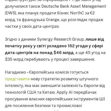
долучилися також Deutsche Bank Asset Management
(DWS), яка планує продати бізнес NorthC за €2
млрд, та французька Orange, що розглядає продаж
частки у своїх дата-центрах.
Згідно з даними Synergy Research Group,
лише від
початку року у світі укладено 162 угоди у сфері
дата-центрів на понад $46 млрд
, а ще 45 угод на
$35 млрд перебувають у процесі завершення.
Нагадаємо – Європейська комісія готується
представити
нову стратегію розвитку штучного
інтелекту, яка має зменшити залежність Європи від
технологій США та Китаю. Apply AI передбачає
просування власних європейських інструментів ШІ
для посилення безпеки та промислової