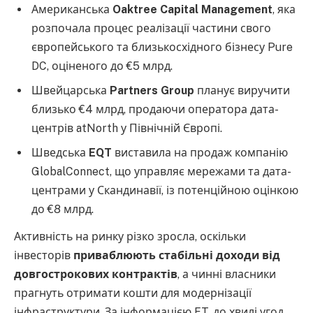
Американська
Oaktree Capital Management
, яка
розпочала процес реалізації частини свого
європейського та близькосхідного бізнесу Pure
DC, оціненого до €5 млрд.
Швейцарська
Partners Group
планує виручити
близько €4 млрд, продаючи оператора дата-
центрів atNorth у Північній Європі.
Шведська
EQT
виставила на продаж компанію
GlobalConnect, що управляє мережами та дата-
центрами у Скандинавії, із потенційною оцінкою
до €8 млрд.
Активність на ринку різко зросла, оскільки
інвесторів
приваблюють стабільні доходи від
довгострокових контрактів
, а чинні власники
прагнуть отримати кошти для модернізації
інфраструктури. За інформацією FT, до хвилі угод