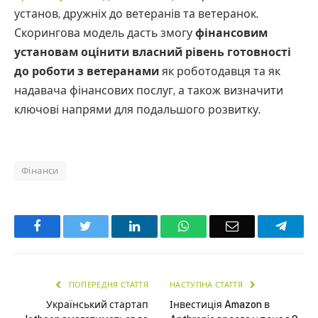
установ, дружніх до ветеранів та ветеранок.
Скорингова модель дасть змогу
фінансовим
установам оцінити власний рівень готовності
до роботи з ветеранами
як роботодавця та як
надавача фінансових послуг, а також визначити
ключові напрями для подальшого розвитку.
Фінанси
Facebook
Twitter
LinkedIn
WhatsApp
Email
Teleg
ПОПЕРЕДНЯ СТАТТЯ
НАСТУПНА СТАТТЯ
Український стартап
Інвестиція Amazon в