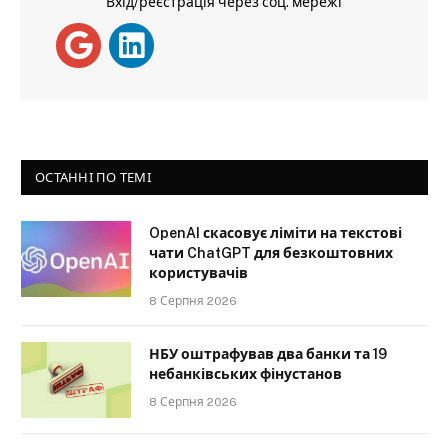
Вхід/реєстрація через соц. мережі
ОСТАННІ ПО ТЕМІ
OpenAI скасовує ліміти на текстові
чати ChatGPT для безкоштовних
користувачів
8 Серпня 2026
НБУ оштрафував два банки та 19
небанківських фінустанов
8 Серпня 2026