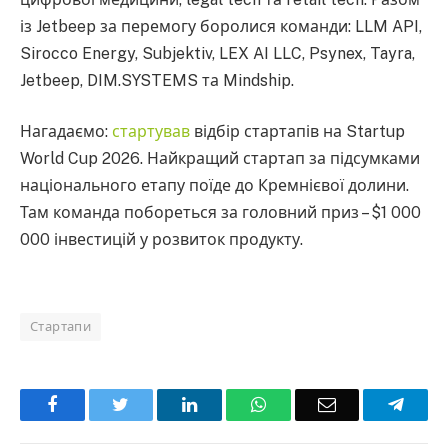
із Jetbeep за перемогу боролися команди: LLM API,
Sirocco Energy, Subjektiv, LEX AI LLC, Psynex, Tayra,
Jetbeep, DIM.SYSTEMS та Mindship.
Нагадаємо:
стартував
відбір стартапів на Startup
World Cup 2026. Найкращий стартап за підсумками
національного етапу поїде до Кремнієвої долини.
Там команда побореться за головний приз – $1 000
000 інвестицій у розвиток продукту.
Стартапи
Facebook
Twitter
LinkedIn
WhatsApp
Email
Teleg