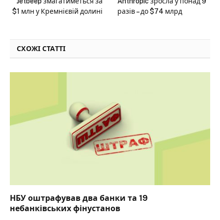
Jetbeep змагатиметься за
Anthropic зросла у понад 9
$1 млн у Кремнієвій долині
разів – до $74 млрд
СХОЖІ СТАТТІ
НБУ оштрафував два банки та 19
небанківських фінустанов