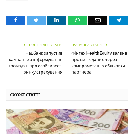
Facebook
Twitter
LinkedIn
WhatsApp
Email
Teleg
ПОПЕРЕДНЯ СТАТТЯ
НАСТУПНА СТАТТЯ
Нацбанк запустив
Фінтех HealthEquity заявив
кампанію з інформування
про витік даних через
громадян про особливості
компрометацію обліковки
ринку страхування
партнера
СХОЖІ СТАТТІ