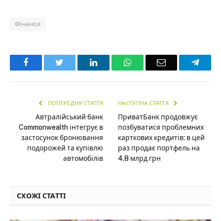
Фінанси
Facebook
Twitter
LinkedIn
WhatsApp
Email
Teleg
ПОПЕРЕДНЯ СТАТТЯ
НАСТУПНА СТАТТЯ
Автралійський банк
ПриватБанк продовжує
Commonwealth інтегрує в
позбуватися проблемних
застосунок бронювання
карткових кредитів: в цей
подорожей та купівлю
раз продає портфель на
автомобілів
4,8 млрд грн
СХОЖІ СТАТТІ