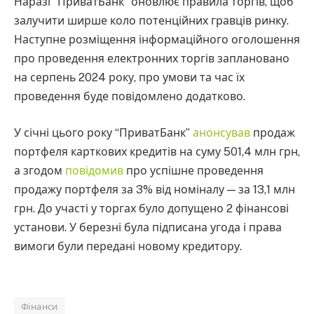
Наразі “ПриватБанк” оновлює правила торгів, щоб
залучити ширше коло потенційних гравців ринку.
Наступне розміщення інформаційного оголошення
про проведення електронних торгів заплановано
на серпень 2024 року, про умови та час їх
проведення буде повідомлено додатково.
У січні цього року “ПриватБанк”
анонсував
продаж
портфеля карткових кредитів на суму 501,4 млн грн,
а згодом
повідомив
про успішне проведення
продажу портфеля за 3% від номіналу — за 13,1 млн
грн. До участі у торгах було допущено 2 фінансові
установи. У березні була підписана угода і права
вимоги були передані новому кредитору.
Фінанси