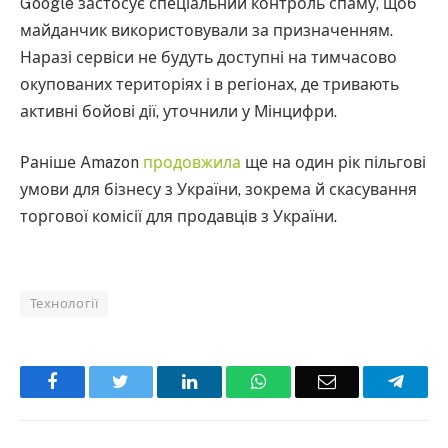
Google застосує спеціальний контроль спаму, щоб
майданчик використовували за призначенням.
Наразі сервіси не будуть доступні на тимчасово
окупованих територіях і в регіонах, де тривають
активні бойові дії, уточнили у Мінцифри.
Раніше Amazon
продовжила
ще на один рік пільгові
умови для бізнесу з України, зокрема й скасування
торгової комісії для продавців з України.
Технології
Facebook
Twitter
LinkedIn
WhatsApp
Email
Teleg