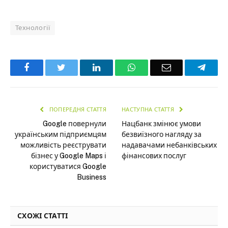
Технології
Facebook
Twitter
LinkedIn
WhatsApp
Email
Teleg
ПОПЕРЕДНЯ СТАТТЯ
НАСТУПНА СТАТТЯ
Google повернули
Нацбанк змінює умови
українським підприємцям
безвиїзного нагляду за
можливість реєструвати
надавачами небанківських
бізнес у Google Maps і
фінансових послуг
користуватися Google
Business
СХОЖІ СТАТТІ