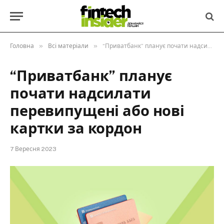
»
»
Головна
Всі матеріали
“Приватбанк” планує почати надсилати перевипущені або нові картки за кордон
“Приватбанк” планує
почати надсилати
перевипущені або нові
картки за кордон
7 Вересня 2023