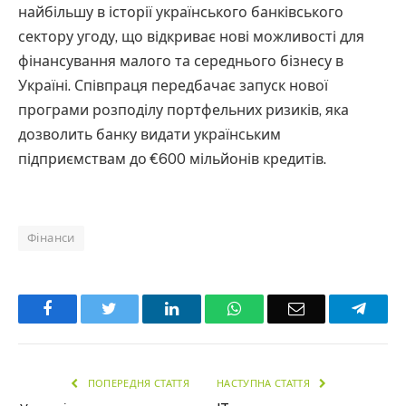
найбільшу в історії українського банківського
сектору угоду, що відкриває нові можливості для
фінансування малого та середнього бізнесу в
Україні. Співпраця передбачає запуск нової
програми розподілу портфельних ризиків, яка
дозволить банку видати українським
підприємствам до €600 мільйонів кредитів.
Фінанси
Facebook
Twitter
LinkedIn
WhatsApp
Email
Teleg
ПОПЕРЕДНЯ СТАТТЯ
НАСТУПНА СТАТТЯ