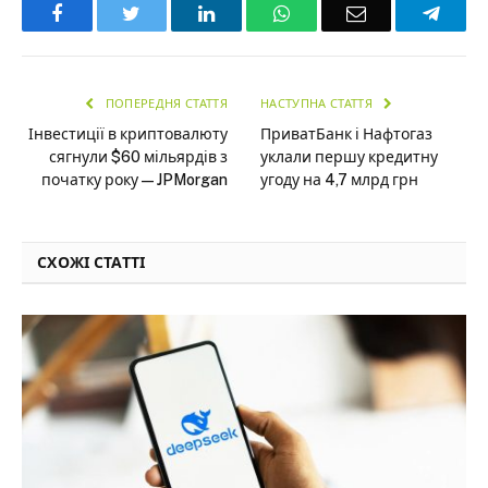
Facebook
Twitter
LinkedIn
WhatsApp
Email
Teleg
ПОПЕРЕДНЯ СТАТТЯ
НАСТУПНА СТАТТЯ
Інвестиції в криптовалюту
ПриватБанк і Нафтогаз
сягнули $60 мільярдів з
уклали першу кредитну
початку року — JPMorgan
угоду на 4,7 млрд грн
СХОЖІ СТАТТІ