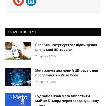
ОСТАННІ ПО ТЕМІ
DeepSeek готує суттєве підвищення
цін на свої ШІ-сервіси
7 Серпня 2026
Meta запустила новий ШІ-сервіс для
програмістів – Muse Code
7 Серпня 2026
Суд зобов’язав Meta виплатити
майже $1 млрд через завдану шкоду
дітям