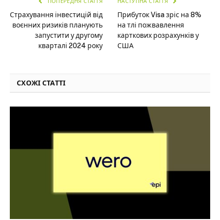
ПОПЕРЕДНЯ СТАТТЯ
НАСТУПНА СТАТТЯ
Страхування інвестицій від
Прибуток Visa зріс на 8%
воєнних ризиків планують
на тлі пожвавлення
запустити у другому
карткових розрахунків у
кварталі 2024 року
США
СХОЖІ СТАТТІ