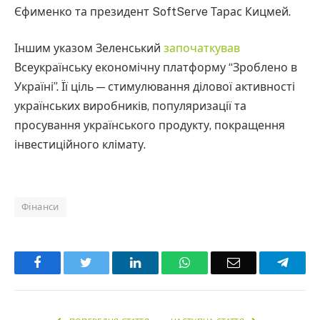
Єфименко та президент SoftServe Тарас Кицмей.
Іншим указом Зеленський
започаткував
Всеукраїнську економічну платформу “Зроблено в
Україні”. Її ціль — стимулювання ділової активності
українських виробників, популяризації та
просування українського продукту, покращення
інвестиційного клімату.
Фінанси
Facebook
Twitter
LinkedIn
WhatsApp
Email
Teleg