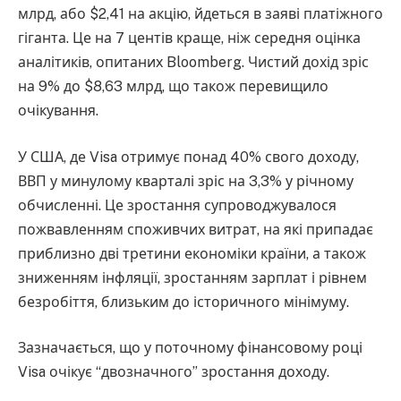
млрд, або $2,41 на акцію, йдеться в заяві платіжного
гіганта. Це на 7 центів краще, ніж середня оцінка
аналітиків, опитаних Bloomberg. Чистий дохід зріс
на 9% до $8,63 млрд, що також перевищило
очікування.
У США, де Visa отримує понад 40% свого доходу,
ВВП у минулому кварталі зріс на 3,3% у річному
обчисленні. Це зростання супроводжувалося
пожвавленням споживчих витрат, на які припадає
приблизно дві третини економіки країни, а також
зниженням інфляції, зростанням зарплат і рівнем
безробіття, близьким до історичного мінімуму.
Зазначається, що у поточному фінансовому році
Visa очікує “двозначного” зростання доходу.