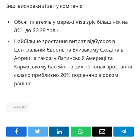
Інші висновки зі звіту компанії:
Обсяг платежів у мережі Visa зріс більш ніж на
8% – до $3,28 трлн.
Найбільше зростання витрат відбулося в
Центральній Європі, на Близькому Сході та в
Африці, а також у Латинській Америці та
Карибському басейні – в цих регіонах зростання
склало приблизно 20% порівняно з роком
раніше.
Фінанси
Facebook
Twitter
LinkedIn
WhatsApp
Email
Teleg