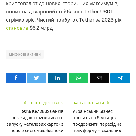
криптовалют до нових історичних максимумів,
попит на доларовий стейблкоїн Tether USDT
стрімко зріс. Чистий прибуток Tether за 2023 рік
становив
$6,2 млрд.
Цифрові активи
Facebook
Twitter
LinkedIn
WhatsApp
Email
Teleg
ПОПЕРЕДНЯ СТАТТЯ
НАСТУПНА СТАТТЯ
92% великих банків
Український бізнес
розглядають можливість
просить на 6 місяців
запуску металевих карток з
продовжити перехід на
новою системою безпеки
нову форму фіскальних