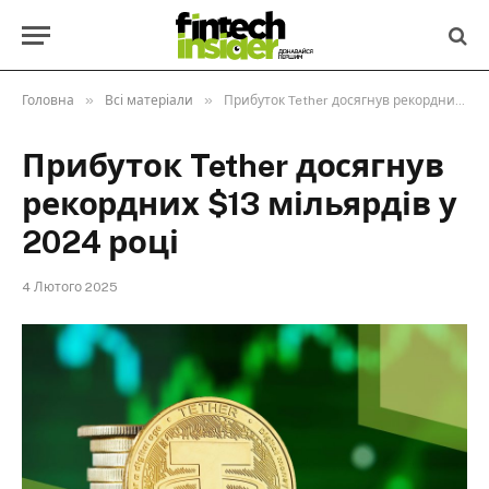
»
»
Головна
Всі матеріали
Прибуток Tether досягнув рекордних $13 мільярдів у 2024 році
Прибуток Tether досягнув
рекордних $13 мільярдів у
2024 році
4 Лютого 2025