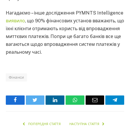
Нагадаємо – інше дослідження PYMNTS Intelligence
виявило
, що 90% фінансових установ вважають, що
їхні клієнти отримають користь від впровадження
миттєвих платежів. Попри це багато банків все ще
вагаються щодо впровадження систем платежів у
реальному часі.
Фінанси
Facebook
Twitter
LinkedIn
WhatsApp
Email
Teleg
ПОПЕРЕДНЯ СТАТТЯ
НАСТУПНА СТАТТЯ