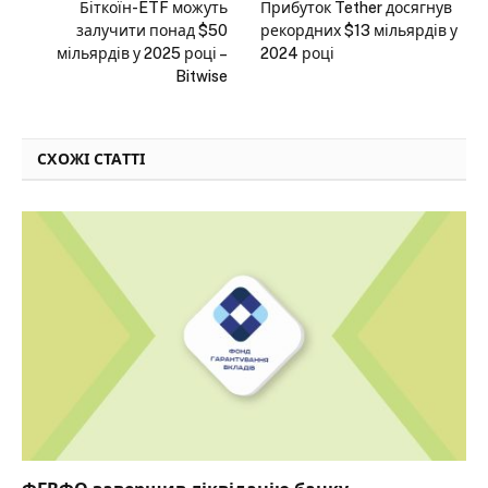
Біткоїн-ETF можуть
Прибуток Tether досягнув
залучити понад $50
рекордних $13 мільярдів у
мільярдів у 2025 році –
2024 році
Bitwise
СХОЖІ СТАТТІ