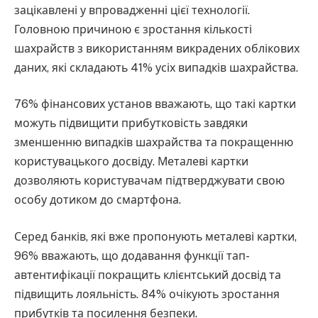
зацікавлені у впровадженні цієї технології.
Головною причиною є зростання кількості
шахрайств з використанням викрадених облікових
даних, які складають 41% усіх випадків шахрайства.
76% фінансових установ вважають, що такі картки
можуть підвищити прибутковість завдяки
зменшенню випадків шахрайства та покращенню
користувацького досвіду. Металеві картки
дозволяють користувачам підтверджувати свою
особу дотиком до смартфона.
Серед банків, які вже пропонують металеві картки,
96% вважають, що додавання функції тап-
автентифікації покращить клієнтський досвід та
підвищить лояльність. 84% очікують зростання
прибутків та посилення безпеки.