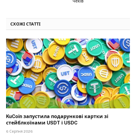
чеків
СХОЖІ СТАТТІ
KuCoin запустила подарункові картки зі
стейблкоїнами USDT і USDC
6 Серпня 2026