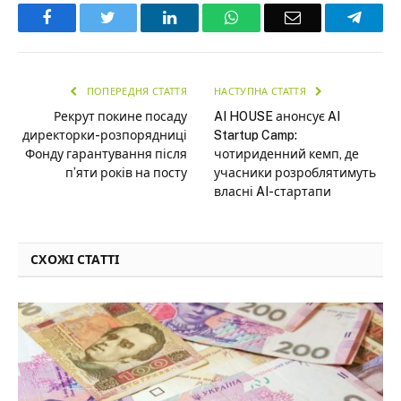
Facebook
Twitter
LinkedIn
WhatsApp
Email
Teleg
ПОПЕРЕДНЯ СТАТТЯ
НАСТУПНА СТАТТЯ
Рекрут покине посаду
AI HOUSE анонсує AI
директорки-розпорядниці
Startup Camp:
Фонду гарантування після
чотириденний кемп, де
п’яти років на посту
учасники розроблятимуть
власні AI-стартапи
СХОЖІ СТАТТІ