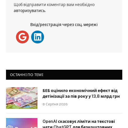
Щоб відправити коментар вам необхідно
авторизуватись
.
Вхід/реєстрація через соц. мережі
ОСТАННІ ПО ТЕМІ
БЕБ оцінило економічний ефект від
детінізації за пів року у 13,8 млрд грн
8 Серпня 2026
OpenAI скасовує ліміти на текстові
чати ChatGPT для безкоштовних