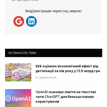
Вхід/реєстрація через соц. мережі
ОСТАННІ ПО ТЕМІ
БЕБ оцінило економічний ефект від
детінізації за пів року у 13,8 млрд грн
8 Серпня 2026
OpenAI скасовує ліміти на текстові
чати ChatGPT для безкоштовних
користувачів