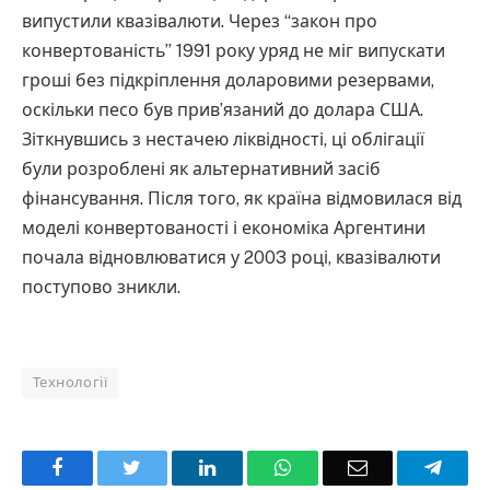
випустили квазівалюти. Через “закон про
конвертованість” 1991 року уряд не міг випускати
гроші без підкріплення доларовими резервами,
оскільки песо був прив’язаний до долара США.
Зіткнувшись з нестачею ліквідності, ці облігації
були розроблені як альтернативний засіб
фінансування. Після того, як країна відмовилася від
моделі конвертованості і економіка Аргентини
почала відновлюватися у 2003 році, квазівалюти
поступово зникли.
Технології
Facebook
Twitter
LinkedIn
WhatsApp
Email
Teleg