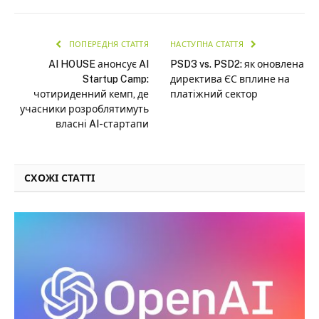
ПОПЕРЕДНЯ СТАТТЯ
НАСТУПНА СТАТТЯ
AI HOUSE анонсує AI
PSD3 vs. PSD2: як оновлена
Startup Camp:
директива ЄС вплине на
чотириденний кемп, де
платіжний сектор
учасники розроблятимуть
власні AI-стартапи
СХОЖІ СТАТТІ