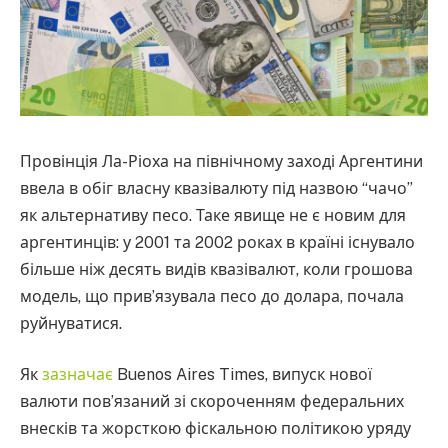
Провінція Ла-Ріоха на північному заході Аргентини
ввела в обіг власну квазівалюту під назвою “чачо”
як альтернативу песо. Таке явище не є новим для
аргентинців: у 2001 та 2002 роках в країні існувало
більше ніж десять видів квазівалют, коли грошова
модель, що прив’язувала песо до долара, почала
руйнуватися.
Як
зазначає
Buenos Aires Times, випуск нової
валюти пов’язаний зі скороченням федеральних
внесків та жорсткою фіскальною політикою уряду