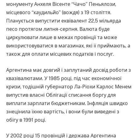
монументу Анхеля Вісенте “Чачо” Пеньялози,
місцевого “каудильйо” (вождя) з 19 століття.
Планується випустити еквівалент 22,5 мільярда
песо протягом липня-серпня. Валюта буде
циркулювати лише в межах провінції та може
використовуватися в магазинах, які її приймають, а
також для оплати місцевих податків і послуг.
Аргентина має довгий і заплутаний досвід роботи з
квазівалютами. У 1985 році, під час економічної
кризи, тодішній губернатор Ла-Ріохи Карлос Менем
випустив власні Облігації списання боргу для
виплати зарплати бюджетникам. Інфляція швидко
знецінила їхню вартість, і вони були виведені з
обігу в 1991 році.
У 2002 році 15 провінцій і держава Аргентина