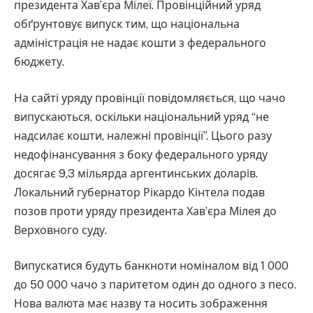
президента Хав’єра Мілеї. Провінційний уряд
обґрунтовує випуск тим, що національна
адміністрація не надає кошти з федерального
бюджету.
На сайті уряду провінції повідомляється, що чачо
випускаються, оскільки національний уряд “не
надсилає кошти, належні провінції”. Цього разу
недофінансування з боку федерального уряду
досягає 9,3 мільярда аргентинських доларів.
Локальний губернатор Рікардо Кінтела подав
позов проти уряду президента Хав’єра Мілея до
Верховного суду.
Випускатися будуть банкноти номіналом від 1 000
до 50 000 чачо з паритетом один до одного з песо.
Нова валюта має назву та носить зображення