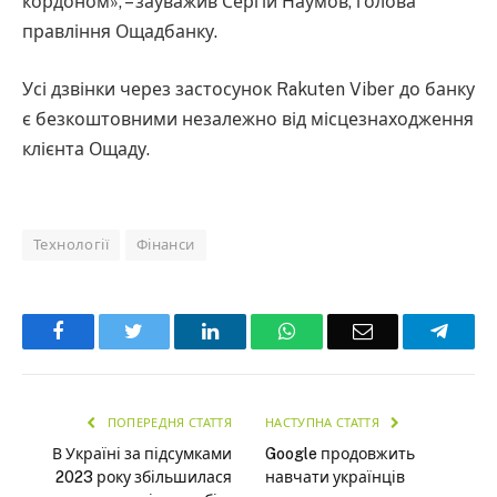
кордоном», – зауважив Сергій Наумов, голова
правління Ощадбанку.
Усі дзвінки через застосунок Rakuten Viber до банку
є безкоштовними незалежно від місцезнаходження
клієнта Ощаду.
Технології
Фінанси
Facebook
Twitter
LinkedIn
WhatsApp
Email
Teleg
ПОПЕРЕДНЯ СТАТТЯ
НАСТУПНА СТАТТЯ
В Україні за підсумками
Google продовжить
2023 року збільшилася
навчати українців