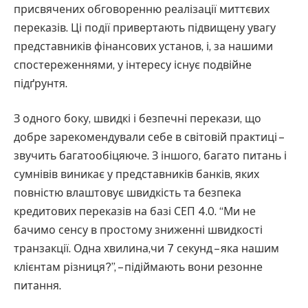
присвячених обговоренню реалізації миттєвих
переказів. Ці події привертають підвищену увагу
представників фінансових установ, і, за нашими
спостереженнями, у інтересу існує подвійне
підґрунтя.
З одного боку, швидкі і безпечні перекази, що
добре зарекомендували себе в світовій практиці –
звучить багатообіцяюче. З іншого, багато питань і
сумнівів виникає у представників банків, яких
повністю влаштовує швидкість та безпека
кредитових переказів на базі СЕП 4.0. “Ми не
бачимо сенсу в простому зниженні швидкості
транзакції. Одна хвилина,чи 7 секунд – яка нашим
клієнтам різниця?”, – підіймають вони резонне
питання.