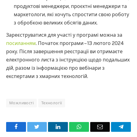
продуктові менеджери, проєктні менеджери та
маркетологи, які хочуть спростити свою роботу
з обробкою великих обсягів даних.
Зареєструватися для участі у програмі можна за
посиланням
. Початок програми – 13 лютого 2024
року. Після завершення реєстрації ви отримаєте
електронного листа з інструкцією щодо подальших
дій, разом із інформацією про вебінари з
експертами з хмарних технологій.
Можливості
Технології
Facebook
Twitter
LinkedIn
WhatsApp
Email
Teleg