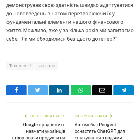
демонстрував свою здатність швидко адаптуватися
до нововведень, з часом перетворюючи їх у
фундаментальні елементи нашого фінансового
життя. Можливо, вже у за кілька років ми запитаємо
себе: “Як ми обходилися без цього дотепер?”
Технології
Фінанси
Facebook
Twitter
LinkedIn
WhatsApp
Email
Teleg
ПОПЕРЕДНЯ СТАТТЯ
НАСТУПНА СТАТТЯ
Google продовжить
Автомобілі Peugeot
навчати українців
оснастять ChatGPT для
створювати продукти на
спілкування з водіями