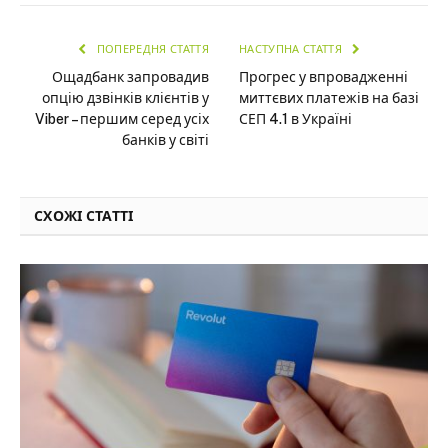
ПОПЕРЕДНЯ СТАТТЯ
НАСТУПНА СТАТТЯ
Ощадбанк запровадив
Прогрес у впровадженні
опцію дзвінків клієнтів у
миттєвих платежів на базі
Viber – першим серед усіх
СЕП 4.1 в Україні
банків у світі
СХОЖІ СТАТТІ