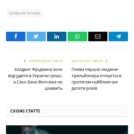
Цифрові активи
Facebook
Twitter
LinkedIn
WhatsApp
Email
Teleg
ПОПЕРЕДНЯ СТАТТЯ
НАСТУПНА СТАТТЯ
Холдинг Фрідмана хоче
Поява першої людини-
відсудити в України гроші,
трильйонера очікується
а Сенс Банк його вже не
протягом найближчих
цікавить
десяти років
СХОЖІ СТАТТІ