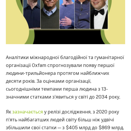
Аналітики міжнародної благодійної та гуманітарної
організації Oxfam спрогнозували появу першої
людини-трильйонера протягом найближчих
десяти років. За оцінками організації,
сьогоднішніми темпами перша людина з 13-
значними статками з’явиться у світі до 2034 року,
Як
зазначається
у релізі дослідження, з 2020 року
п’ять найбагатших людей світу більш ніж удвічі
збільшили свої статки — з $405 млрд до $869 млрд.