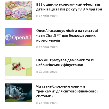
БЕБ оцінило економічний ефект від
детінізації за пів року у 13,8 млрд грн
8 Серпня 2026
OpenAI скасовує ліміти на текстові
чати ChatGPT для безкоштовних
користувачів
8 Серпня 2026
НБУ оштрафував два банки та 19
небанківських фінустанов
8 Серпня 2026
Чи стане блокчейн новими
“рейками” для світової фінансової
системи?
8 Серпня 2026