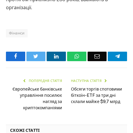
організації.
Фінанси
Facebook
Twitter
LinkedIn
WhatsApp
Email
Teleg
ПОПЕРЕДНЯ СТАТТЯ
НАСТУПНА СТАТТЯ
Європейське банківське
Обсяги торгів спотовими
управління посилює
біткоїн-ETF за три дні
нагляд за
склали майже $9,7 млрд
криптокомпаніями
СХОЖІ СТАТТІ