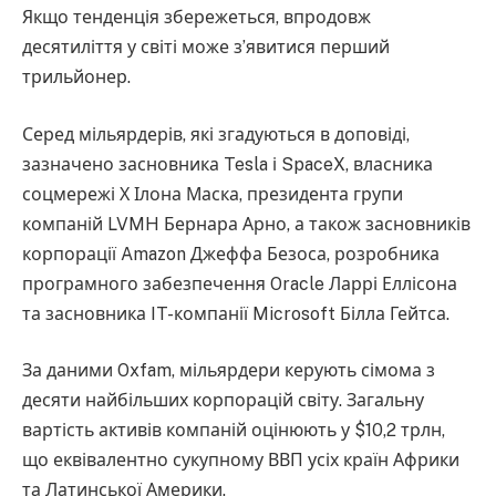
Якщо тенденція збережеться, впродовж
десятиліття у світі може з’явитися перший
трильйонер.
Серед мільярдерів, які згадуються в доповіді,
зазначено засновника Tesla і SpaceX, власника
соцмережі Х Ілона Маска, президента групи
компаній LVMH Бернара Арно, а також засновників
корпорації Amazon Джеффа Безоса, розробника
програмного забезпечення Oracle Ларрі Еллісона
та засновника IT-компанії Microsoft Білла Гейтса.
За даними Oxfam, мільярдери керують сімома з
десяти найбільших корпорацій світу. Загальну
вартість активів компаній оцінюють у $10,2 трлн,
що еквівалентно сукупному ВВП усіх країн Африки
та Латинської Америки.