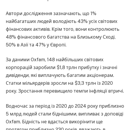
Автори дослідження зазначають, що 1%
найбагатших людей володіють 43% усіх світових
фінансових активів. Крім того, вони контролюють
48% фінансового багатства на Близькому Сході,
50% в Азії та 47% у Європі.
За даними Oxfam, 148 найбільших світових
корпорацій заробили $1,8 трлн прибутку і значні
дивіденди, які виплачують багатим акціонерам.
Статки мільярдерів зросли на $3,3 трлн із 2020
року. Зростання перевищило темпи інфляції втричі.
Водночас за період із 2020 до 2024 року приблизно
5 млрд людей стали біднішими, випливає з доповіді
Oxfam. Бідність не вдасться викорінити ще
протягом приблизно 230 років, вважають в