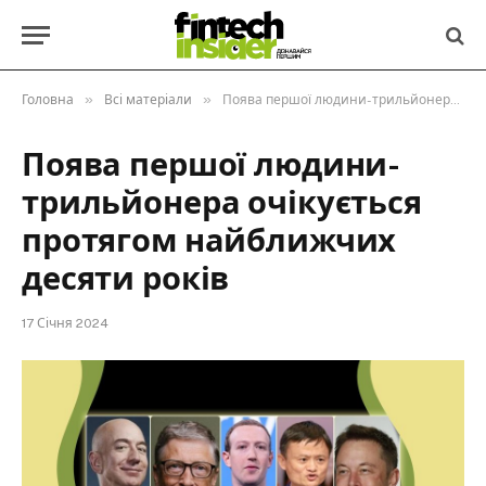
»
»
Головна
Всі матеріали
Поява першої людини-трильйонера очікується протягом найближчих десяти років
Поява першої людини-
трильйонера очікується
протягом найближчих
десяти років
17 Січня 2024