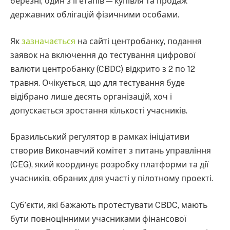
березні, один з її етапів — купівля та продаж
державних облігацій фізичними особами.
Як
зазначається
на сайті центробанку, подання
заявок на включення до тестування цифрової
валюти центробанку (CBDC) відкрито з 2 по 12
травня. Очікується, що для тестування буде
відібрано лише десять організацій, хоч і
допускається зростання кількості учасників.
Бразильський регулятор в рамках ініціативи
створив Виконавчий комітет з питань управління
(CEG), який координує розробку платформи та дії
учасників, обраних для участі у пілотному проекті.
Суб’єкти, які бажають протестувати CBDC, мають
бути повноцінними учасниками фінансової