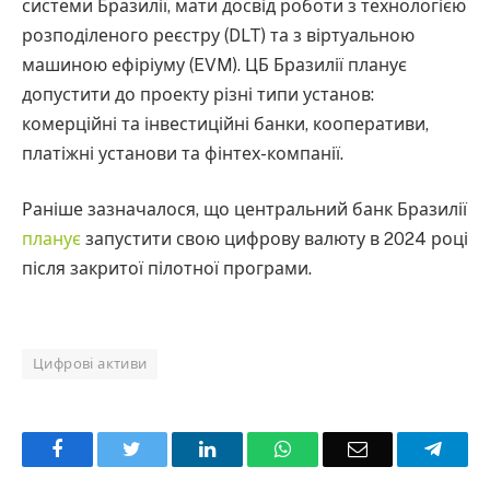
системи Бразилії, мати досвід роботи з технологією
розподіленого реєстру (DLT) та з віртуальною
машиною ефіріуму (EVM). ЦБ Бразилії планує
допустити до проекту різні типи установ:
комерційні та інвестиційні банки, кооперативи,
платіжні установи та фінтех-компанії.
Раніше зазначалося, що центральний банк Бразилії
планує
запустити свою цифрову валюту в 2024 році
після закритої пілотної програми.
Цифрові активи
Facebook
Twitter
LinkedIn
WhatsApp
Email
Teleg