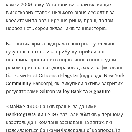
кризи 2008 року. Установи виграли від вищих
відсоткових ставок, низького рівня дефолтів за
кредитами та розширення ринку праці, попри
нервозність серед вкладників та інвесторів.
Банківська криза відіграла свою роль у збільшенні
сукупного показника прибутку: приблизно
половина зростання в порівнянні з попереднім
роком припала на одноразові доходи, зафіксовані
банками First Citizens і Flagstar (підрозділ New York
Community Bancorp), які викупили активи закритих
регуляторами Silicon Valley Bank та Signature.
З майже 4400 банків країни, за даними
BankRegData, лише 197 зазнали збитків у першому
кварталі. Дані компанії засновані на звітах, які
надсилаються банками Федеральної корпорації зі