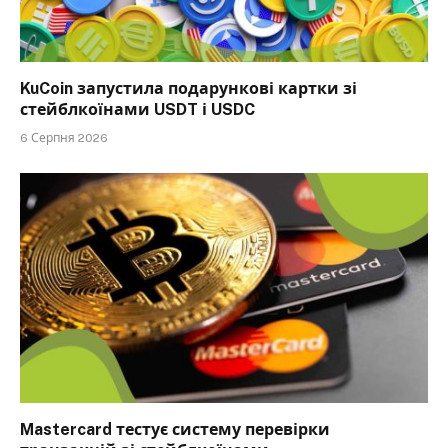
KuCoin запустила подарункові картки зі
стейблкоїнами USDT і USDC
6 Серпня 2026
Mastercard тестує систему перевірки