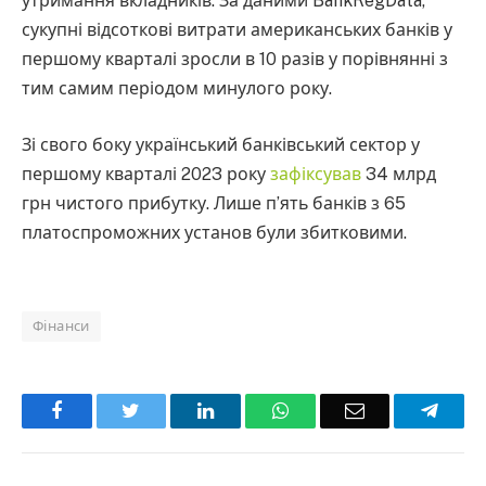
утримання вкладників. За даними BankRegData,
сукупні відсоткові витрати американських банків у
першому кварталі зросли в 10 разів у порівнянні з
тим самим періодом минулого року.
Зі свого боку український банківський сектор у
першому кварталі 2023 року
зафіксував
34 млрд
грн чистого прибутку. Лише п’ять банків з 65
платоспроможних установ були збитковими.
Фінанси
Facebook
Twitter
LinkedIn
WhatsApp
Email
Teleg