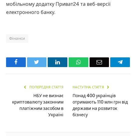
мобільному додатку Приват24 та веб-версії
електронного банку.
Фінанси
Facebook
Twitter
LinkedIn
WhatsApp
Email
Teleg
ПОПЕРЕДНЯ СТАТТЯ
НАСТУПНА СТАТТЯ
НБУ не визнає
Понад 400 українців
криптовалюту законним
отримають 110 млн грн від
платіжним засобом в
держави на розвиток
Україні
бізнесу