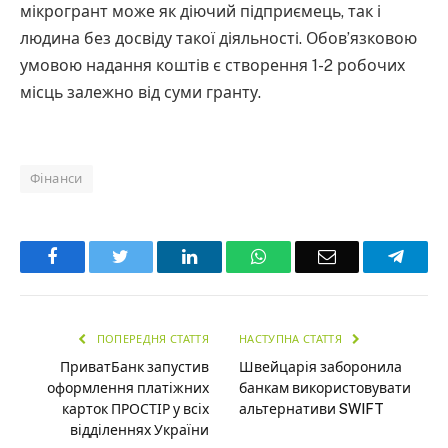
мікрогрант може як діючий підприємець, так і
людина без досвіду такої діяльності. Обов’язковою
умовою надання коштів є створення 1-2 робочих
місць залежно від суми гранту.
Фінанси
Facebook
Twitter
LinkedIn
WhatsApp
Email
Teleg
ПОПЕРЕДНЯ СТАТТЯ
НАСТУПНА СТАТТЯ
ПриватБанк запустив
Швейцарія заборонила
оформлення платіжних
банкам використовувати
карток ПРОСТІР у всіх
альтернативи SWIFT
відділеннях України