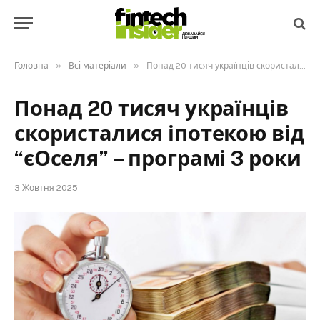
»
»
Головна
Всі матеріали
Понад 20 тисяч українців скористалися іпотекою від “єОселя” – програмі 3 роки
Понад 20 тисяч українців
скористалися іпотекою від
“єОселя” – програмі 3 роки
3 Жовтня 2025