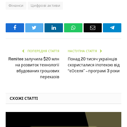
Фінанси
Цифрові активи
Facebook
Twitter
LinkedIn
WhatsApp
Email
Teleg
ПОПЕРЕДНЯ СТАТТЯ
НАСТУПНА СТАТТЯ
Remitee залучила $20 млн
Понад 20 тисяч українців
на розвиток технології
скористалися іпотекою від
вбудованих грошових
“єОселя” – програмі 3 роки
переказів
СХОЖІ СТАТТІ