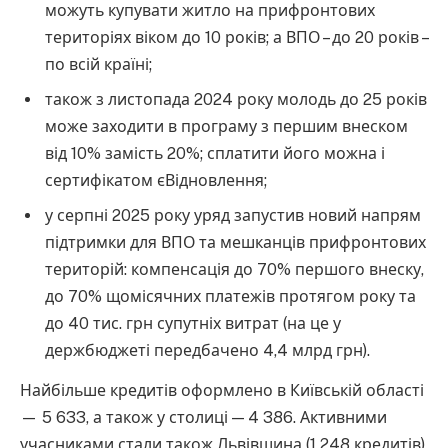
можуть купувати житло на прифронтових
територіях віком до 10 років; а ВПО – до 20 років –
по всій країні;
також з листопада 2024 року молодь до 25 років
може заходити в програму з першим внеском
від 10% замість 20%; сплатити його можна і
сертифікатом єВідновлення;
у серпні 2025 року уряд запустив новий напрям
підтримки для ВПО та мешканців прифронтових
територій: компенсація до 70% першого внеску,
до 70% щомісячних платежів протягом року та
до 40 тис. грн супутніх витрат (на це у
держбюджеті передбачено 4,4 млрд грн).
Найбільше кредитів оформлено в Київській області
— 5 633, а також у столиці — 4 386. Активними
учасниками стали також Львівщина (1 248 кредитів),