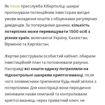
Як
пише
пресслужба Кіберполіці, шахраї
пропонували потенційним інвесторам вигідні
умови вкладення коштів з обіцянками регулярних
дивідендів. За попередніми даними,
кількість
потерпілих може перевищувати 1500 осіб з
різних країн
, включаючи Україну, Казахстан,
Вірменію та Киргизстан.
Жертви реєстрували особистий кабінет, обирали
інвестиційний план та поповнювали рахунок.
Насправді
всі кошти одразу потрапляли на
підконтрольні шахраям криптогаманці
, після
чого зловмисники припиняли будь-який зв’язок з
потерпілими. Для конспірації вони періодично
змінювали назви компаній та контролювали
криптогаманець через приватний ключ, не