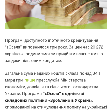
Програмі доступного іпотечного кредитування
“єОселя” виповнилося три роки. За цей час 20 272
українські родини змогли придбати власне житло
завдяки пільговим кредитам.
Загальна сума наданих коштів склала понад 34,1
млрд грн,
пише
пресслужба Міністерства
економіки, довкілля та сільського господарства
України. Програма
“єОселя” є однією зі
складових політики «Зроблено в Україні»
,
спрямованої на стимулювання попиту на українські