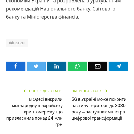
економіки України та розроблена з урахуванням
рекомендацій Національного банку, Світового
банку та Міністерства фінансів.
Фінанси
Facebook
Twitter
LinkedIn
WhatsApp
Email
Teleg
ПОПЕРЕДНЯ СТАТТЯ
НАСТУПНА СТАТТЯ
В Одесі викрили
5G в Україні може покрити
міжнародну шахрайську
частину території до 2030
криптомережу, що
року — заступник міністра
привласнила понад 24 млн
цифрової трансформації
грн