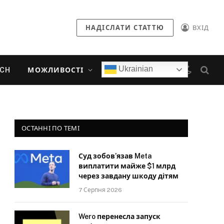
НАДІСЛАТИ СТАТТЮ
ВХІД
Ukrainian
ECH
МОЖЛИВОСТІ
ОСТАННІ ПО ТЕМІ
Суд зобов’язав Meta
виплатити майже $1 млрд
через завдану шкоду дітям
7 Серпня 2026
Wero перенесла запуск