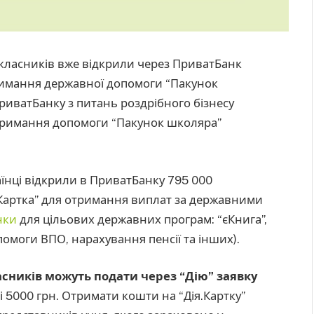
класників вже відкрили через ПриватБанк
отримання державної допомоги “Пакунок
иватБанку з питань роздрібного бізнесу
тримання допомоги “Пакунок школяра”
аїнці відкрили в ПриватБанку 795 000
Картка” для отримання виплат за державними
нки
для цільових державних програм: “єКнига”,
омоги ВПО, нарахування пенсії та інших).
сників можуть подати через “Дію” заявку
 5000 грн. Отримати кошти на “Дія.Картку”