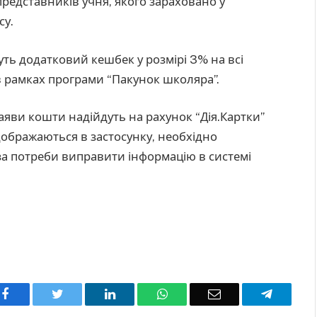
редставників учня, якого зараховано у
су.
ть додатковий кешбек у розмірі 3% на всі
в рамках програми “Пакунок школяра”.
аяви кошти надійдуть на рахунок “Дія.Картки”
дображаються в застосунку, необхідно
за потреби виправити інформацію в системі
Facebook
Twitter
LinkedIn
WhatsApp
Email
Telegra