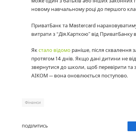
може один з батьків або інших законних п
новому навчальному році до першого кла
ПриватБанк та Mastercard нараховуватиму
витрати з “Дія.Карткою” від ПриватБанку 
Як
стало відомо
раніше, після схвалення з
протягом 14 днів. Якщо дані дитини не ві
звернутися до школи, щоб перевірити та 
АІКОМ — вона оновлюється поступово.
Фінанси
ПОДІЛИТИСЬ