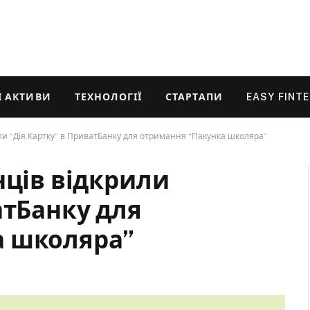
 АКТИВИ
ТЕХНОЛОГІЇ
СТАРТАПИ
EASY FINT
ли “Дія.Картку” в ПриватБанку для отримання “Пакунка школяра”
нців відкрили
атБанку для
а школяра”