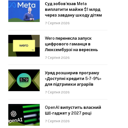
Суд зобов’язав Meta
виплатити майже $1 млрд
через завдану шкоду дітям
7 Серпня 2026
Wero перенесла запуск
цифрового гаманця в
Люксембурзі на вересень
7 Серпня 2026
Уряд розширив програму
«Доступні кредити 5-7-9%»
для підтримки аграріїв
7 Серпня 2026
OpenAI випустить власний
ШІ-гаджет у 2027 році
7 Серпня 2026