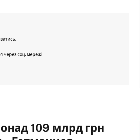
уватись
.
ія через соц. мережі
онад 109 млрд грн