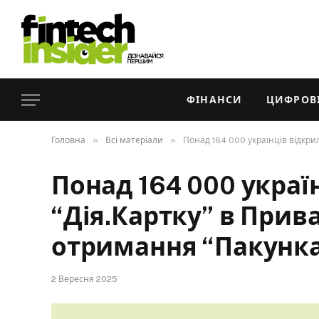
ФІНАНСИ
ЦИФРОВІ
»
»
Головна
Всі матеріали
Понад 164 000 українців відкри
Понад 164 000 украї
“Дія.Картку” в Прив
отримання “Пакунк
2 Вересня 2025