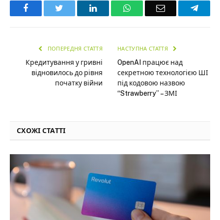
Facebook
Twitter
LinkedIn
WhatsApp
Email
Teleg
ПОПЕРЕДНЯ СТАТТЯ
НАСТУПНА СТАТТЯ
Кредитування у гривні
OpenAI працює над
відновилось до рівня
секретною технологією ШІ
початку війни
під кодовою назвою
“Strawberry” – ЗМІ
СХОЖІ СТАТТІ