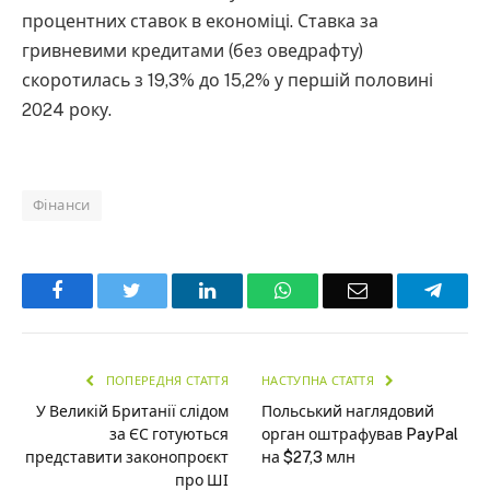
процентних ставок в економіці. Ставка за
гривневими кредитами (без оведрафту)
скоротилась з 19,3% до 15,2% у першій половині
2024 року.
Фінанси
Facebook
Twitter
LinkedIn
WhatsApp
Email
Teleg
ПОПЕРЕДНЯ СТАТТЯ
НАСТУПНА СТАТТЯ
У Великій Британії слідом
Польський наглядовий
за ЄС готуються
орган оштрафував PayPal
представити законопроєкт
на $27,3 млн
про ШІ