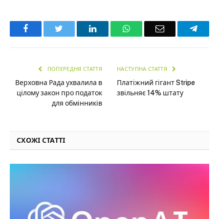
Facebook
Twitter
LinkedIn
WhatsApp
Email
Teleg
ПОПЕРЕДНЯ СТАТТЯ
НАСТУПНА СТАТТЯ
Верховна Рада ухвалила в
Платіжний гігант Stripe
цілому закон про податок
звільняє 14% штату
для обмінників
СХОЖІ СТАТТІ