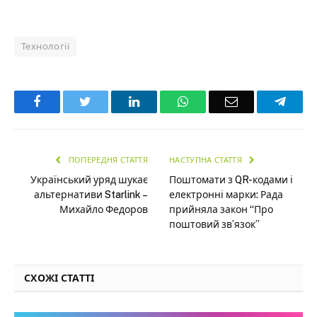
Технології
Facebook
Twitter
LinkedIn
WhatsApp
Email
Teleg
ПОПЕРЕДНЯ СТАТТЯ
НАСТУПНА СТАТТЯ
Український уряд шукає
Поштомати з QR-кодами і
альтернативи Starlink –
електронні марки: Рада
Михайло Федоров
прийняла закон “Про
поштовий зв’язок”
СХОЖІ СТАТТІ