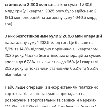
становила 2 300 млн шт
., а їхня сума – 1 830,6
млрд грн (у I кварталі 2025 року було здійснено 2
191,3 млн операцій на загальну суму 1 646,5 млрд
грн).
З них
безготівковими були 2 208,8 млн операцій
на загальну суму 1 232,5 млрд грн. Це більше на
5,9% та 14,8% відповідно порівняно з I кварталом
2025 року. Частка безготівкових операцій за сумою
зросла до 67,3%, за кількістю – до 96% (у І кварталі
2025 року ці показники становили 65,2% та 95,2%
відповідно).
Найбільше операцій із використанням платіжних
карток за кількістю та сумою припадало на
розрахунки в торговельній та сервісній мережах
(74,3% та 52,3% відповідно). Там було здійснено 1