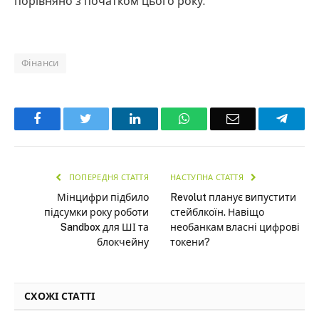
порівняно з початком цього року.
Фінанси
Facebook
Twitter
LinkedIn
WhatsApp
Email
Teleg
ПОПЕРЕДНЯ СТАТТЯ
НАСТУПНА СТАТТЯ
Мінцифри підбило
Revolut планує випустити
підсумки року роботи
стейблкоїн. Навіщо
Sandbox для ШІ та
необанкам власні цифрові
блокчейну
токени?
СХОЖІ СТАТТІ