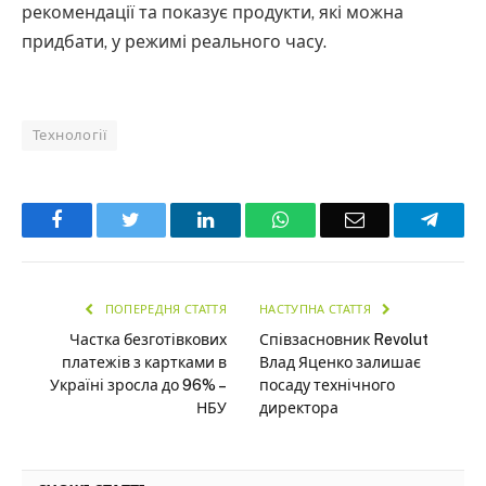
рекомендації та показує продукти, які можна
придбати, у режимі реального часу.
Технології
Facebook
Twitter
LinkedIn
WhatsApp
Email
Teleg
ПОПЕРЕДНЯ СТАТТЯ
НАСТУПНА СТАТТЯ
Частка безготівкових
Співзасновник Revolut
платежів з картками в
Влад Яценко залишає
Україні зросла до 96% –
посаду технічного
НБУ
директора