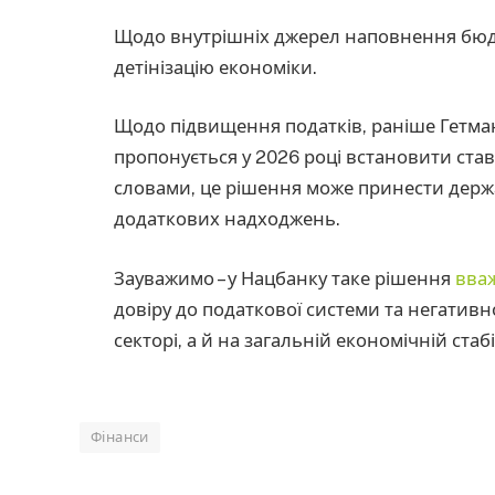
Щодо внутрішніх джерел наповнення бюд
детінізацію економіки.
Щодо підвищення податків, раніше Гетм
пропонується у 2026 році встановити став
словами, це рішення може принести дер
додаткових надходжень.
Зауважимо – у Нацбанку таке рішення
вва
довіру до податкової системи та негатив
секторі, а й на загальній економічній стаб
Фінанси