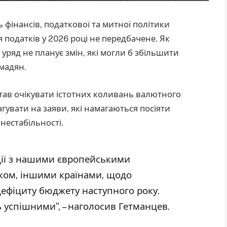
 фінансів, податкової та митної політики
податків у 2026 році не передбачене. Як
 уряд не планує змін, які могли б збільшити
мадян.
тав очікувати істотних коливань валютного
агувати на заяви, які намагаються посіяти
нестабільності.
ції з нашими європейськими
ком, іншими країнами, щодо
дефіциту бюджету наступного року.
 успішними”, – наголосив Гетманцев.