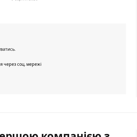
уватись
.
ія через соц. мережі
першою компанією з