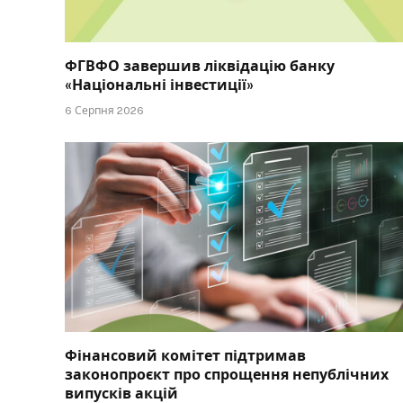
ФГВФО завершив ліквідацію банку
«Національні інвестиції»
6 Серпня 2026
Фінансовий комітет підтримав
законопроєкт про спрощення непублічних
випусків акцій