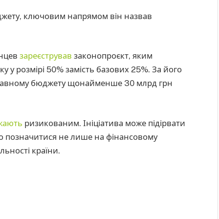
жету, ключовим напрямом він назвав
анцев
зареєстрував
законопроєкт, яким
ку у розмірі 50% замість базових 25%. За його
жавному бюджету щонайменше 30 млрд грн
жають
ризикованим. Ініціатива може підірвати
но позначитися не лише на фінансовому
ільності країни.