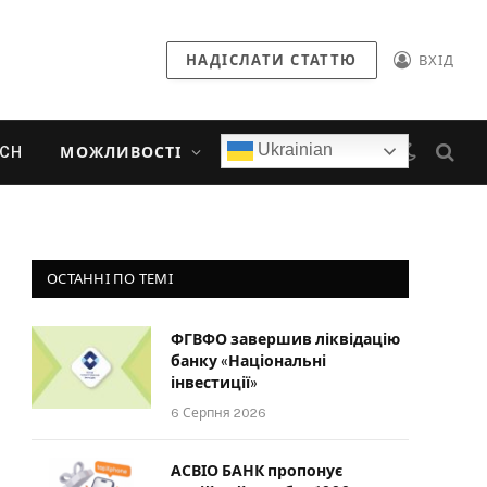
НАДІСЛАТИ СТАТТЮ
ВХІД
Ukrainian
ECH
МОЖЛИВОСТІ
ОСТАННІ ПО ТЕМІ
ФГВФО завершив ліквідацію
банку «Національні
інвестиції»
6 Серпня 2026
АСВІО БАНК пропонує