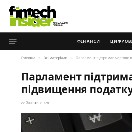
ФІНАНСИ
ЦИФРОВІ
»
»
Головна
Всі матеріали
Парламент підтримав чергове п
Парламент підтрима
підвищення податку
22 Жовтня 2025