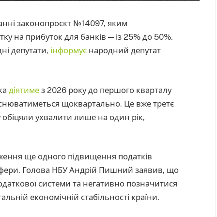
анні законопроєкт №14097, яким
ку на прибуток для банків — із 25% до 50%.
ні депутати,
інформує
народний депутат
ка
діятиме
з 2026 року до першого кварталу
йснюватиметься щоквартально. Це вже третє
 обіцяли ухвалити лише на один рік,
ження ще одного підвищення податків
сфери. Голова НБУ Андрій Пишний заявив, що
 податкової системи та негативно позначитися
гальній економічній стабільності країни.