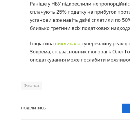
Раніше у НБУ підкреслили непропорційні
сплачують 25% податку на прибуток проти
установи вже навіть двічі сплатили по 50
близько третини всіх податкових надход
Ініціатива
викликала
суперечливу реакцію 
Зокрема, співзасновник monobank Олег Г
оподаткування може послабити можливост
Фінанси
ПОДІЛИТИСЬ