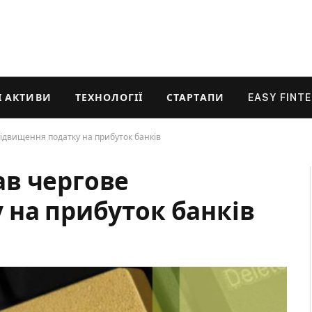
 АКТИВИ
ТЕХНОЛОГІЇ
СТАРТАПИ
EASY FINT
ідвищення податку на прибуток банків
в чергове
 на прибуток банків