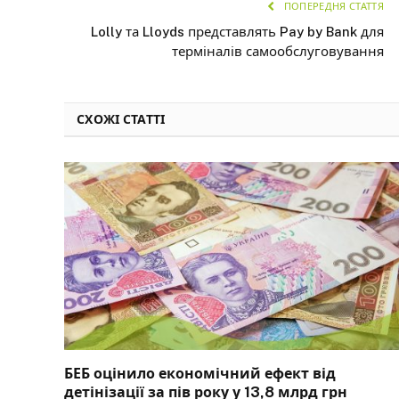
ПОПЕРЕДНЯ СТАТТЯ
Lolly та Lloyds представлять Pay by Bank для
терміналів самообслуговування
СХОЖІ СТАТТІ
БЕБ оцінило економічний ефект від
детінізації за пів року у 13,8 млрд грн