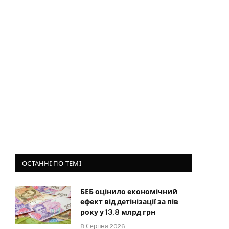
ОСТАННІ ПО ТЕМІ
БЕБ оцінило економічний
ефект від детінізації за пів
року у 13,8 млрд грн
8 Серпня 2026