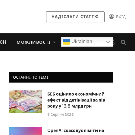
НАДІСЛАТИ СТАТТЮ
ВХІД
Ukrainian
ECH
МОЖЛИВОСТІ
ОСТАННІ ПО ТЕМІ
БЕБ оцінило економічний
ефект від детінізації за пів
року у 13,8 млрд грн
8 Серпня 2026
OpenAI скасовує ліміти на