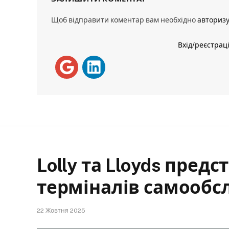
Щоб відправити коментар вам необхідно
авториз
Вхід/реєстрац
Lolly та Lloyds предс
терміналів самообс
22 Жовтня 2025