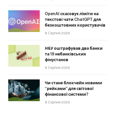
OpenAI скасовує ліміти на
текстові чати ChatGPT для
безкоштовних користувачів
8 Серпня 2026
НБУ оштрафував два банки
та 19 небанківських
фінустанов
8 Серпня 2026
Чи стане блокчейн новими
“рейками” для світової
фінансової системи?
8 Серпня 2026