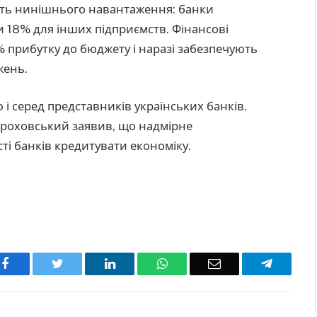
сть нинішнього навантаження: банки
 18% для інших підприємств. Фінансові
% прибутку до бюджету і наразі забезпечують
жень.
і серед представників українських банків.
ороховський заявив, що надмірне
і банків кредитувати економіку.
Facebook
Twitter
LinkedIn
WhatsApp
Email
Telegra