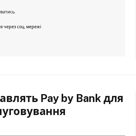
уватись
.
ія через соц. мережі
тавлять Pay by Bank для
луговування