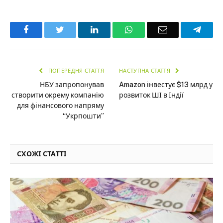
Facebook
Twitter
LinkedIn
WhatsApp
Email
Teleg
ПОПЕРЕДНЯ СТАТТЯ
НАСТУПНА СТАТТЯ
НБУ запропонував
Amazon інвестує $13 млрд у
створити окрему компанію
розвиток ШІ в Індії
для фінансового напряму
“Укрпошти”
СХОЖІ СТАТТІ