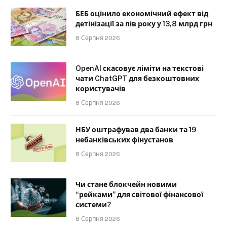
БЕБ оцінило економічний ефект від
детінізації за пів року у 13,8 млрд грн
8 Серпня 2026
OpenAI скасовує ліміти на текстові
чати ChatGPT для безкоштовних
користувачів
8 Серпня 2026
НБУ оштрафував два банки та 19
небанківських фінустанов
8 Серпня 2026
Чи стане блокчейн новими
“рейками” для світової фінансової
системи?
8 Серпня 2026