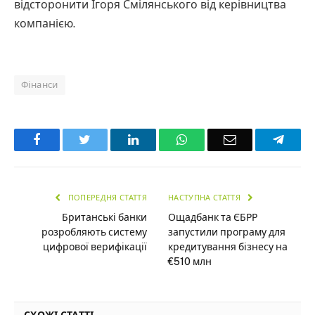
відсторонити Ігоря Смілянського від керівництва
компанією.
Фінанси
Facebook
Twitter
LinkedIn
WhatsApp
Email
Teleg
ПОПЕРЕДНЯ СТАТТЯ
НАСТУПНА СТАТТЯ
Британські банки
Ощадбанк та ЄБРР
розробляють систему
запустили програму для
цифрової верифікації
кредитування бізнесу на
€510 млн
СХОЖІ СТАТТІ