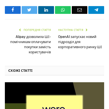
Facebook
Twitter
LinkedIn
WhatsApp
Email
Teleg
ПОПЕРЕДНЯ СТАТТЯ
НАСТУПНА СТАТТЯ
Alipay дозволила ШІ-
OpenAI запускає новий
помічникам оплачувати
підрозділ для
покупки замість
корпоративного ринку ШІ
користувачів
СХОЖІ СТАТТІ