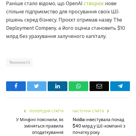
Раніше стало відомо, що OpenAI
створює
нове
спільне підприємство для просування своїх ШІ-
рішень серед бізнесу. Проєкт отримав назву The
Deployment Company, а його оцінка становить $10
млрд без урахування залученого капіталу.
Технології
Facebook
Twitter
LinkedIn
WhatsApp
Email
Teleg
ПОПЕРЕДНЯ СТАТТЯ
НАСТУПНА СТАТТЯ
У Мінфіні пояснили, як
Nvidia інвестувала понад
зміняться правила
$40 млрд у ШІ-компанії з
оподаткування
початку року