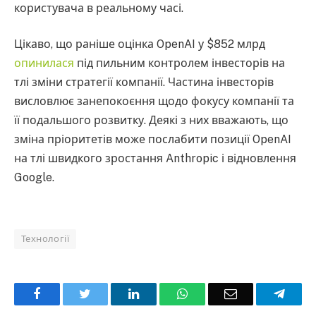
користувача в реальному часі.
Цікаво, що раніше оцінка OpenAI у $852 млрд
опинилася
під пильним контролем інвесторів на
тлі зміни стратегії компанії. Частина інвесторів
висловлює занепокоєння щодо фокусу компанії та
її подальшого розвитку. Деякі з них вважають, що
зміна пріоритетів може послабити позиції OpenAI
на тлі швидкого зростання Anthropic і відновлення
Google.
Технології
Facebook
Twitter
LinkedIn
WhatsApp
Email
Teleg