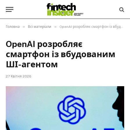
»
»
Головна
Всі матеріали
OpenAI розробляє смартфон із вбудованим ШІ-агентом
OpenAI розробляє
смартфон із вбудованим
ШІ-агентом
27 Квітня 2026