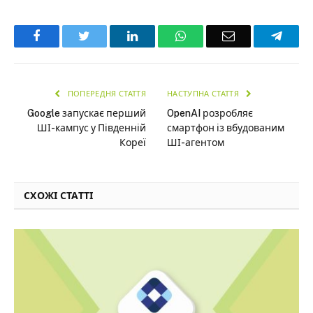
Facebook
Twitter
LinkedIn
WhatsApp
Email
Teleg
ПОПЕРЕДНЯ СТАТТЯ
НАСТУПНА СТАТТЯ
Google запускає перший
OpenAI розробляє
ШІ-кампус у Південній
смартфон із вбудованим
Кореї
ШІ-агентом
СХОЖІ СТАТТІ