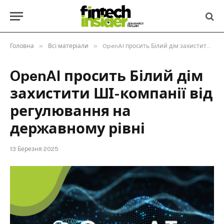
»
»
Головна
Всі матеріали
OpenAI просить Білий дім захистити ШІ-компанії від регулювання на державному рівні
OpenAI просить Білий дім
захистити ШІ-компанії від
регулювання на
державному рівні
13 Березня 2025