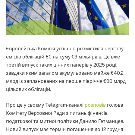
Європейська Комісія успішно розмістила чергову
емісію облігацій ЄС на суму €9 мільярдів. Це вже
третій випуск таких цінних паперів у 2025 році,
завдяки яким загалом акумульовано майже €40,2
млрд із запланованих на перше півріччя €90 млрд
цільових облігацій.
Про це у своєму Telegram-каналі
розповів
голова
Комітету Верховної Ради з питань фінансів,
податкової та митної політики Данило Гетманцев.
Новий випуск має термін погашення до 12 грудня