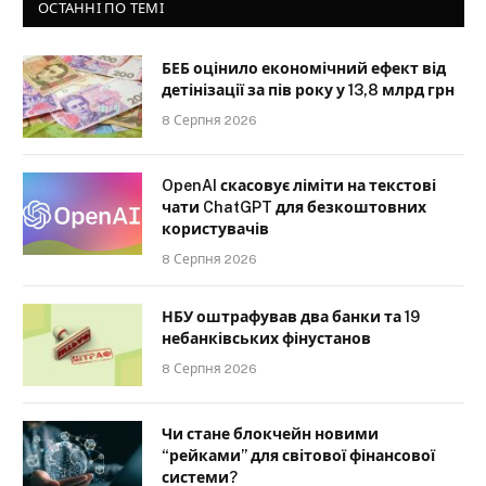
ОСТАННІ ПО ТЕМІ
БЕБ оцінило економічний ефект від
детінізації за пів року у 13,8 млрд грн
8 Серпня 2026
OpenAI скасовує ліміти на текстові
чати ChatGPT для безкоштовних
користувачів
8 Серпня 2026
НБУ оштрафував два банки та 19
небанківських фінустанов
8 Серпня 2026
Чи стане блокчейн новими
“рейками” для світової фінансової
системи?