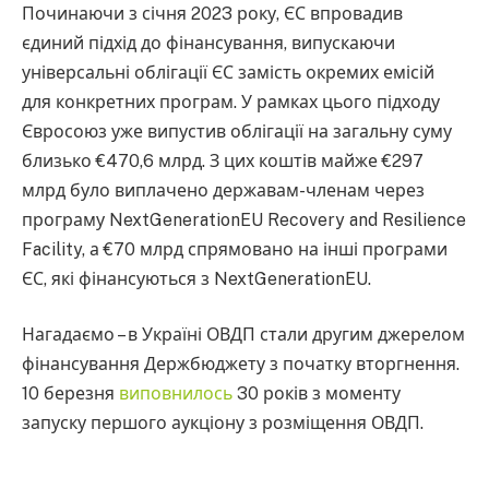
Починаючи з січня 2023 року, ЄС впровадив
єдиний підхід до фінансування, випускаючи
універсальні облігації ЄС замість окремих емісій
для конкретних програм. У рамках цього підходу
Євросоюз уже випустив облігації на загальну суму
близько €470,6 млрд. З цих коштів майже €297
млрд було виплачено державам-членам через
програму NextGenerationEU Recovery and Resilience
Facility, а €70 млрд спрямовано на інші програми
ЄС, які фінансуються з NextGenerationEU.
Нагадаємо – в Україні ОВДП стали другим джерелом
фінансування Держбюджету з початку вторгнення.
10 березня
виповнилось
30 років з моменту
запуску першого аукціону з розміщення ОВДП.