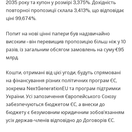
2035 року та купон у розмірі 3,375%. Дохідність
повторної пропозиції склала 3,413%, що відповідає
ціні 99,674%.
Попит на нові цінні папери був надзвичайно
високим – він перевищив пропозицію більш ніж у 10
разів, із загальним обсягом замовлень на суму €95
млрд.
Кошти, отримані від цієї угоди, будуть спрямовані
на фінансування різних політичних програм ЄС,
зокрема NextGenerationEU та програм підтримки
України. Усі запозичення Європейського Союзу
забезпечуються бюджетом ЄС, а внески до
бюджету є безумовним юридичним зобов’язанням
усіх держав-членів відповідно до Договорів ЄС.