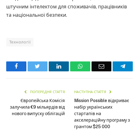
штучним інтелектом для споживачів, працівників
та національної безпеки.
Технології
Facebook
Twitter
LinkedIn
WhatsApp
Email
Teleg
ПОПЕРЕДНЯ СТАТТЯ
НАСТУПНА СТАТТЯ
Європейська Комісія
Mission Possible відкриває
залучила €9 мільярдів від
набір українських
нового випуску облігацій
стартапів на
акселераційну програму з
грантом $25 000