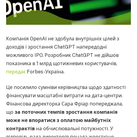
Компанія OpenAI не здобула внутрішніх цілей з
доходів і зростання ChatGPT напередодні
можливого IPO. Розробник ChatGPT не дійшов
показника в 1 млрд щотижневих користувачів,
передає
Forbes-Україна.
Це посилило сумніви керівництва щодо здатності
фінансувати масштабні витрати на дата-центри.
Фінансова директорка Сара Фріар попереджала,
що
за поточних темпів зростання компанія
може не впоратися з оплатою майбутніх
контрактів
на обчислювальні потужності. У
відповідь рада директорів почала жорсткіше