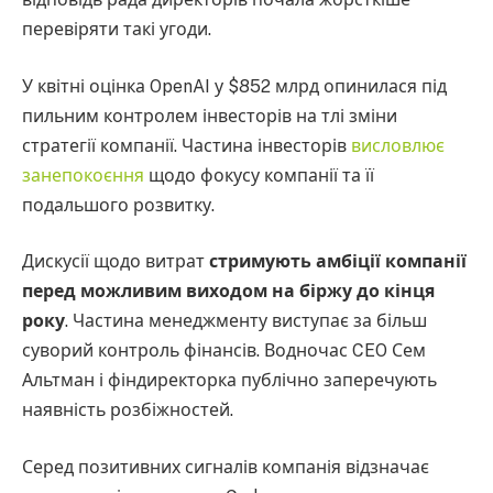
перевіряти такі угоди.
У квітні оцінка OpenAI у $852 млрд опинилася під
пильним контролем інвесторів на тлі зміни
стратегії компанії. Частина інвесторів
висловлює
занепокоєння
щодо фокусу компанії та її
подальшого розвитку.
Дискусії щодо витрат
стримують амбіції компанії
перед можливим виходом на біржу до кінця
року
. Частина менеджменту виступає за більш
суворий контроль фінансів. Водночас CEO Сем
Альтман і фіндиректорка публічно заперечують
наявність розбіжностей.
Серед позитивних сигналів компанія відзначає