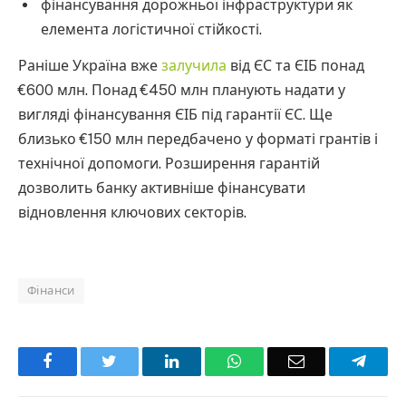
фінансування дорожньої інфраструктури як
елемента логістичної стійкості.
Раніше Україна вже
залучила
від ЄС та ЄІБ понад
€600 млн. Понад €450 млн планують надати у
вигляді фінансування ЄІБ під гарантії ЄС. Ще
близько €150 млн передбачено у форматі грантів і
технічної допомоги. Розширення гарантій
дозволить банку активніше фінансувати
відновлення ключових секторів.
Фінанси
Facebook
Twitter
LinkedIn
WhatsApp
Email
Teleg