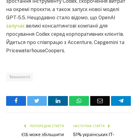
зростання інструменту Codex, скорочення витрат
на окремі проєкти, а також запуск нової моделі
GPT-5.5. Нещодавно стало відомо, що OpenAI
залучає
великі консалтингові компанії для
просування Codex серед корпоративних клієнтів.
Йдеться про співпрацю з Accenture, Capgemini та
PricewaterhouseCoopers.
Технології
Facebook
Twitter
LinkedIn
WhatsApp
Email
Teleg
ПОПЕРЕДНЯ СТАТТЯ
НАСТУПНА СТАТТЯ
ЄІБ може збільшити
51% українських IT-