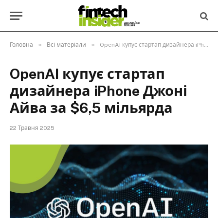
»
»
Головна
Всі матеріали
OpenAI купує стартап дизайнера iPhone Джоні Айва за $6,5 мільярда
OpenAI купує стартап
дизайнера iPhone Джоні
Айва за $6,5 мільярда
22 Травня 2025