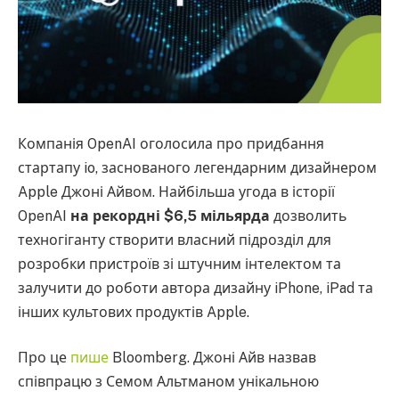
Компанія OpenAI оголосила про придбання
стартапу io, заснованого легендарним дизайнером
Apple Джоні Айвом. Найбільша угода в історії
OpenAI
на рекордні $6,5 мільярда
дозволить
техногіганту створити власний підрозділ для
розробки пристроїв зі штучним інтелектом та
залучити до роботи автора дизайну iPhone, iPad та
інших культових продуктів Apple.
Про це
пише
Bloomberg. Джоні Айв назвав
співпрацю з Семом Альтманом унікальною