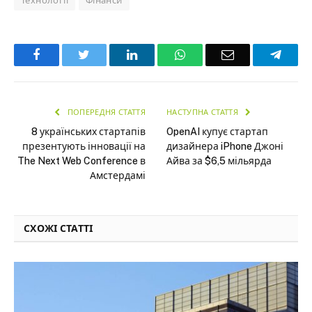
Технології
Фінанси
Facebook
Twitter
LinkedIn
WhatsApp
Email
Teleg
ПОПЕРЕДНЯ СТАТТЯ
НАСТУПНА СТАТТЯ
8 українських стартапів
OpenAI купує стартап
презентують інновації на
дизайнера iPhone Джоні
The Next Web Conference в
Айва за $6,5 мільярда
Амстердамі
СХОЖІ СТАТТІ