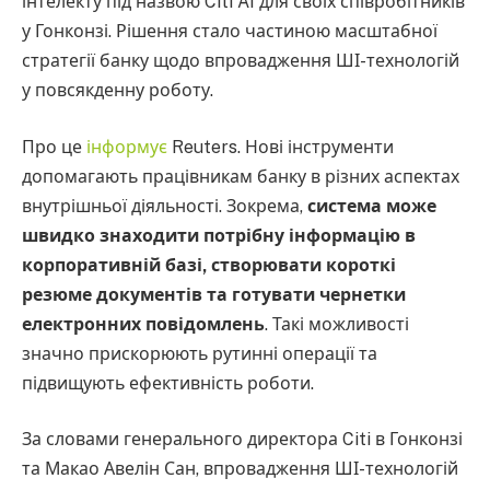
інтелекту під назвою Citi AI для своїх співробітників
у Гонконзі. Рішення стало частиною масштабної
стратегії банку щодо впровадження ШІ-технологій
у повсякденну роботу.
Про це
інформує
Reuters. Нові інструменти
допомагають працівникам банку в різних аспектах
внутрішньої діяльності. Зокрема,
система може
швидко знаходити потрібну інформацію в
корпоративній базі, створювати короткі
резюме документів та готувати чернетки
електронних повідомлень
. Такі можливості
значно прискорюють рутинні операції та
підвищують ефективність роботи.
За словами генерального директора Citi в Гонконзі
та Макао Авелін Сан, впровадження ШІ-технологій