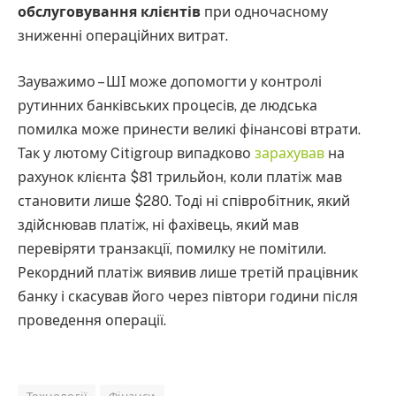
обслуговування клієнтів
при одночасному
зниженні операційних витрат.
Зауважимо – ШІ може допомогти у контролі
рутинних банківських процесів, де людська
помилка може принести великі фінансові втрати.
Так у лютому Citigroup випадково
зарахував
на
рахунок клієнта $81 трильйон, коли платіж мав
становити лише $280. Тоді ні співробітник, який
здійснював платіж, ні фахівець, який мав
перевіряти транзакції, помилку не помітили.
Рекордний платіж виявив лише третій працівник
банку і скасував його через півтори години після
проведення операції.