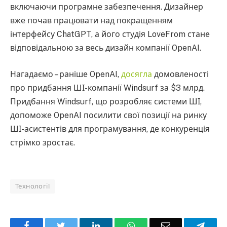
включаючи програмне забезпечення. Дизайнер
вже почав працювати над покращенням
інтерфейсу ChatGPT, а його студія LoveFrom стане
відповідальною за весь дизайн компанії OpenAI.
Нагадаємо – раніше OpenAI,
досягла
домовленості
про придбання ШІ-компанії Windsurf за $3 млрд.
Придбання Windsurf, що розробляє системи ШІ,
допоможе OpenAI посилити свої позиції на ринку
ШІ-асистентів для програмування, де конкуренція
стрімко зростає.
Технології
Facebook
Twitter
LinkedIn
WhatsApp
Email
Teleg