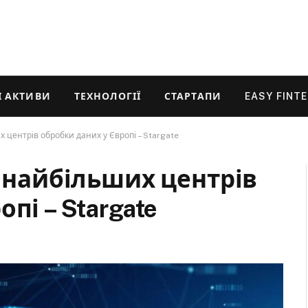
 АКТИВИ
ТЕХНОЛОГІЇ
СТАРТАПИ
EASY FINT
х центрів обробки даних у Європі – Stargate
з найбільших центрів
пі – Stargate