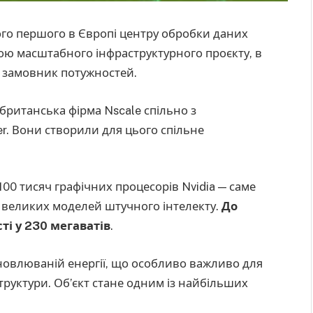
ого першого в Європі центру обробки даних
ною масштабного інфраструктурного проєкту, в
к замовник потужностей.
британська фірма Nscale спільно з
. Вони створили для цього спільне
00 тисяч графічних процесорів Nvidia — саме
 великих моделей штучного інтелекту.
До
ті у 230 мегаватів
.
новлюваній енергії, що особливо важливо для
труктури. Об’єкт стане одним із найбільших