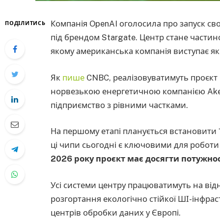
Компанія OpenAI оголосила про запуск св
ПОДІЛИТИСЬ
під брендом Stargate. Центр стане части
якому американська компанія виступає я
Як
пише
CNBC, реалізовуватимуть проєкт 
норвезькою енергетичною компанією Aker
підприємство з рівними частками.
На першому етапі планується встановити 1
ці чипи сьогодні є ключовими для роботи
2026 року проєкт має досягти потужнос
Усі системи центру працюватимуть на від
розгортання екологічно стійкої ШІ-інфрас
центрів обробки даних у Європі.