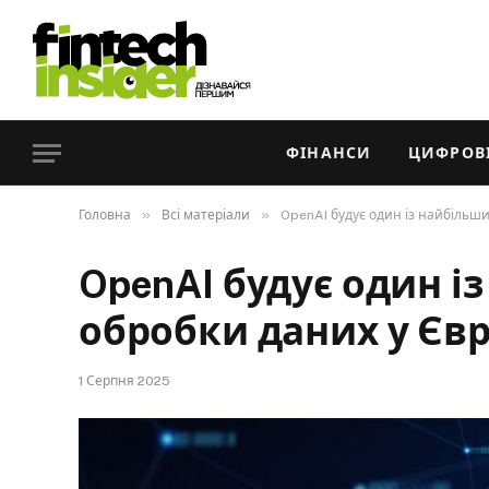
ФІНАНСИ
ЦИФРОВІ
»
»
Головна
Всі матеріали
OpenAI будує один із найбільши
OpenAI будує один і
обробки даних у Євро
1 Серпня 2025