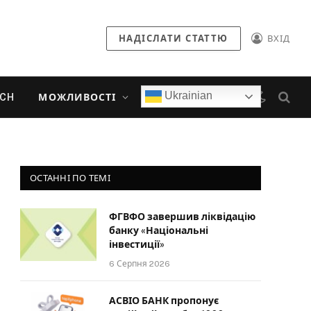
НАДІСЛАТИ СТАТТЮ
ВХІД
Ukrainian
ECH
МОЖЛИВОСТІ
ОСТАННІ ПО ТЕМІ
ФГВФО завершив ліквідацію
банку «Національні
інвестиції»
6 Серпня 2026
АСВІО БАНК пропонує