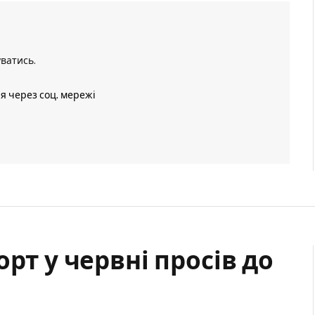
уватись
.
ія через соц. мережі
рт у червні просів до