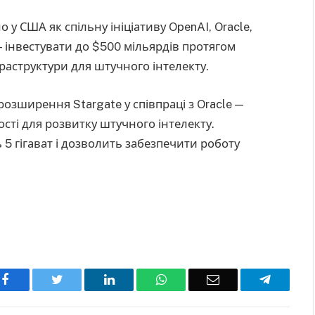
у США як спільну ініціативу OpenAI, Oracle,
— інвестувати до $500 мільярдів протягом
раструктури для штучного інтелекту.
озширення Stargate у співпраці з Oracle —
ості для розвитку штучного інтелекту.
5 гігават і дозволить забезпечити роботу
Facebook
Twitter
LinkedIn
WhatsApp
Email
Telegra